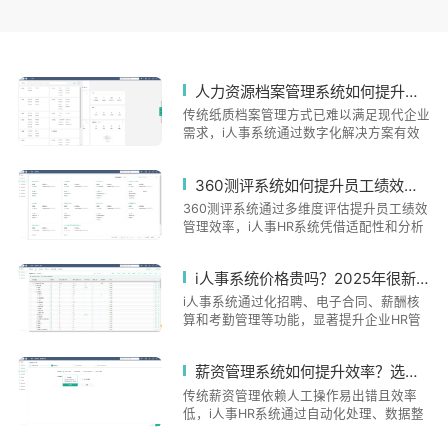
人力资源档案管理系统如何提升管理效率？2025年哪款系统适合你的企业？
传统纸质档案管理方式已难以满足现代企业
需求，i人事系统通过数字化解决方案有效
应对连锁企业面临的员工信息分散、流程效
率低下和合规风险等核心挑战。系统提供入
360测评系统如何提升员工绩效？企业如何选择适合的360测评工具？
职管理、多维度考勤整合和薪酬绩效联动等
功能，显著提升档案管理效率，如某餐饮连
360测评系统通过多维度评估提升员工绩效
锁实现档案整理时间减少85%。系统支持定
管理效率，i人事HR系统凭借适配性和分析
制化需求，具备数据互通和灵活配置能力，
功能成为企业优选。文章详解360测评如何
未来将向业务数据融合、移动端普及和合规
通过多源反馈、自动化分析和可视化报表优
i人事系统价格贵吗？2025年很新收费标准及性价比分析
升级方向发展。企业在选型时应关注系统自
化绩效管理，并指出企业选择工具时应关注
动化程度、多场景覆盖能力和预警机制，i
场景适配、数据整合等核心标准。重点介绍
i人事系统通过化招聘、电子合同、薪酬核
人事凭借全流程自动化和分析功能，成为企
i人事系统的三大优势：灵活模板配置、数
算和考勤管理等功能，显著提升企业HR管
业数字化转型的优选方案。
据联动和实时分析功能，结合连锁案例展示
理效率。系统针对连锁、制造、金融等提供
其落地效果。之后强调测评工具选择需注
定制化解决方案，如多门店考勤排班、蓝领
薪资管理系统如何提升效率？选错系统会带来哪些风险？
重"适配与协同"，建议企业优先考虑具备业
入职优化等。实际案例显示，某连锁餐饮集
务协同能力的解决方案，以构建科学的绩效
团使用后员工信息录入效率提升70%，化企
传统薪资管理依赖人工操作易出错且效率
管理体系。
业福里斯管理成本降低30%。系统采用银行
低，i人事HR系统通过自动化处理、数据整
级加密技术，支持移动/PC端同步，并提供
合和分析提升效率。系统可自动计算复杂薪
个性化配置服务。其价值体现在降低人工成