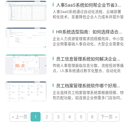
资结构，整合考勤绩效数据，支持多场景需
人事SaaS系统如何帮企业节省30%人力成本并实现化管理？
本、优化决策流程和适配性，终帮助企业实
求并提升员工自助体验。选错系统可能导致
现管理效能与成本的平衡。
数据错误、流程低效、合规漏洞和员工不满
人事SaaS系统通过自动化流程、云端部署
等问题。i人事针对连锁企业痛点提供多薪
和化技术，显著降低企业人力成本并提升管
资方案配置、考勤排班管理和合规风险控制
理效率。自动化功能如薪酬计算、考勤管理
等功能。选择系统需关注模块集成、灵活配
减少重复劳动，云端部署节省IT投入，员工
HR系统选型指南：如何选择适合企业规模的人力资源管理软件？
置、数据安全和移动端支持等关键点，确保
自助服务释放HR战略价值。系统整合数据
高效与合规并重。
支持科学决策，AI技术实现风险预警和个性
企业人力资源管理需求因规模而异，中小型
化管理。i人事提供全场景覆盖方案，未来
企业侧重基础人事自动化，大型企业需要化
将深化AI与生态互联，推动HR部门从成本
复杂场景支持。i人事HR系统通过模块化设
中心向价值中心转型，成为企业化升级的关
计满足不同规模企业需求，提供考勤排班、
员工信息管理系统如何解决企业人事管理效率低下的问题？
键基础设施。
薪酬核算、多分支机构协同等功能。系统注
重数据安全与合规性，支持灵活配置和移动
传统人事管理面临信息分散、流程低效等痛
端操作，已服务连锁零售、制造、金融等多
点，i人事系统通过数字化整合、自动化处
个。选型需避免功能过度与实施风险，上线
理和化分析系统性解决这些问题。系统实现
后可通过效率提升、错误率降低等指标验证
全流程数据同步，消除信息孤岛；自动化技
员工档案管理系统软件哪个好用？如何选择适合企业的档案管理工具？
价值。未来HR系统将更注重与业务系统融
术大幅提升薪酬计算、考勤管理等效率；数
合及化升级。
据看板助力精确决策；灵活定制满足不同需
企业选择员工档案管理系统需根据规模、特
求；同时保障合规与安全。典型案例显示，
性匹配功能，如连锁企业侧重多门店协同，
系统帮助连锁餐饮企业提升人力响应速度
制造业关注考勤对接。i人事系统支持本地
50%，物流企业提高调度效率35%。i人事
部署与二次开发，提供AES-256加密保障
不仅优化管理流程，更成为企业数字化转型
安全，移动打卡提升效率。核心功能需匹配
< 上一页
1
2
3
4
5
6
下一页 >
的战略伙伴，从效率工具升级为人才管理生
企业需求，包括考勤管理、薪酬核算和绩效
态构建者。
培训。实施建议分三阶段：需求分析、试点
验证和全员培训。未来趋势是化与云端化，