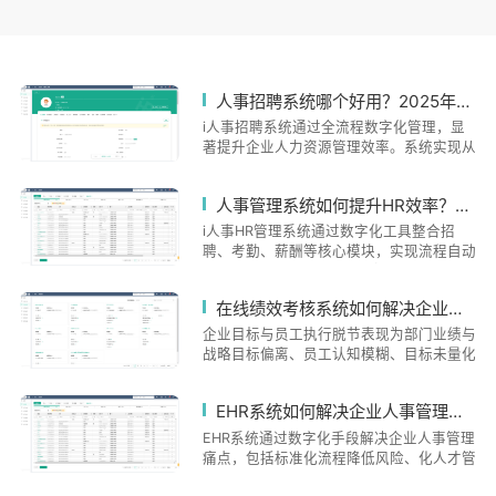
人事招聘系统哪个好用？2025年HR都在用的招聘解决方案
i人事招聘系统通过全流程数字化管理，显
著提升企业人力资源管理效率。系统实现从
简历筛选、面试安排到电子入职的无缝衔
接，支持多定制化需求。薪酬考勤模块自动
人事管理系统如何提升HR效率？选型时要注意哪些关键点？
化处理复杂计算，数据分析功能助力人才战
略决策。采用银行级加密技术保障数据安
i人事HR管理系统通过数字化工具整合招
全，移动端与PC端协同优化用户体验。该
聘、考勤、薪酬等核心模块，实现流程自动
系统以场景化适配、数据驱动为核心优势，
化与数据联动，帮助HR从重复性工作中解
帮助企业降低用工风险，提升管理效能，成
放。文章从效率提升和选型要点两方面展
在线绩效考核系统如何解决企业目标与员工执行脱节难题？
为2025年企业数字化升级的理想选择。
开：系统通过自动化流程、数据整合分析和
灵活适配业务变化提升效率；选型需关注功
企业目标与员工执行脱节表现为部门业绩与
能覆盖、数据安全、移动兼容性、扩展配置
战略目标偏离、员工认知模糊、目标未量化
和用户体验五大关键点。i人事凭借全流程
等问题。在线绩效考核系统通过数字化工具
闭环管理、多场景适配能力和数据驱动决策
将战略转化为可执行指标，实现实时监控和
EHR系统如何解决企业人事管理难题？选型时要注意哪些关键点？
等优势，已在连锁、金融等验证其提升人效
分析，提升执行效率。系统支持战略地图构
的价值。选型应注重系统与业务目标的协
建和目标网络引擎，确保各层级目标对齐，
EHR系统通过数字化手段解决企业人事管理
同，而非单纯功能堆砌。
并通过进度看板、双向沟通模块实现动态调
痛点，包括标准化流程降低风险、化人才管
整。数据驱动决策功能整合多源数据，提供
理、化数据分析及考勤优化。选型需关注功
性分析。实施路径包括战略澄清、系统配