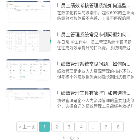
能适配性、安全性、扩展性、用户体验和供
员工绩效考核管理系统如何选型？实施中常见问题如何解决？
置、试点运行和全面推广四个阶段。i人事
应商能力。i人事凭借全流程覆盖、化支
系统凭借灵活性、化和集成性优势，帮助企
持、分析等优势，成为企业数字化转型的可
在数字化转型的浪潮中，超过60%的企业面
业建立标准化流程，降低管理成本。未来绩
靠选择，帮助企业提升管理效率并降低人力
临绩效考核体系不完善、工具不匹配的困
效管理将向性和个性化发展，为企业战略执
成本。
境。员工绩效考核管理系统作为连接战略目
行提供更强支撑。
标与执行落地的核心工具，其选型与实施直
员工管理系统常见卡顿问题如何解决？一键优化提升HR效率
接影响组织效能。企业需从业务场景出发，
结合组织规模、管理成熟度及数字化基础，
在日常HR工作中，员工管理系统卡顿问题
构建适配的考核体系，避免盲目追求功能堆
往往成为效率提升的拦路虎。系统响应迟
砌导致系统闲置。一、绩效考核系统选型的
缓、数据加载时间长、多任务处理时频繁崩
核心维度选型前需明确三个关键要素：首先
溃等现象，不仅影响工作进度，还可能引发
绩效管理系统常见问题：如何解决考核不公与数据失真？
梳理现有考核流程痛点，区分制度缺陷与工
数据丢失风险。究其原因，通常与系统架构
具短板；其次评估企业数据基础，包括考
陈旧、数据累积未优化、多终端兼容性差等
绩效管理是企业人力资源管理的核心环节，
勤、业绩等数据的完整性与准确性；之后规
因素相关。以连锁企业为例，当门店考勤数
但考核不公与数据失真问题长期困扰着许多
划系统扩展性，预留组织变革空间。以某连
据集中上传时，传统系统常出现卡顿，导致
企业。员工对考核结果不满、数据统计偏差
锁零售企业为例，通过i人事系统实现多门
薪资计算延误。而化系统如i人事通过分布
等问题不仅影响团队士气，更可能导致人才
店差异化考核方案配置，将绩效计算周期从
绩效管理工具有哪些？如何选择适合企业的工具？
式架构和云端数据处理，可实现万人级打卡
流失。究其原因，往往与指标设计不合理、
7天缩短至实时生成。 功能模块选择应聚焦
数据秒级同步，将HR从机械性等待中解放
流程不透明、人工操作误差等因素相关。以
绩效管理是企业人力资源管理的重要组成部
四大能力：方案配置灵活性：支持KPI、
出来，专注更具价值的战略工作。系统卡顿
连锁零售为例，不同门店的业绩标准若采用
分，选择合适的绩效管理工具能够有效提升
OKR等多模式并行过程可视化：目标分解、
的三大核心症结数据淤积是常见的卡顿诱
“一刀切”的考核方式，极易因区域消费水平
员工工作效率和企业管理水平。目前市场上
进度追踪、反馈提醒闭环数据整合度：自动
因。当员工档案、考勤记录等数据超过百万
差异导致结果失真。而传统手工统计绩效数
常见的绩效管理工具包括KPI（关键绩效指
同步业务系统与HR模块数据移动端体验：
条时，未经优化的数据库查询效率会直线下
据时，从考勤记录到业绩核算的多次转抄过
标）、OKR（目标与关键成果）、BSC（平
员工自助查询与经理审批流优化二、实施过
< 上一页
1
2
3
4
...
7
8
降。某餐饮集团使用传统系统时，每月核算
程，更是数据错误的温床。建立科学的绩效
衡计分卡）、360度评估等。这些工具各有
程中的典型问题与对策系统上线初期常出现
薪资需等待2小时数据加载，改用系统后压
指标体系解决考核不公的首要任务是设计差
特点，适用于不同规模、不同发展阶段的企
员工抵触，某制造企业通过i人事的移动端
缩至15分钟。其次是功能模块割裂，多个
下一页 >
异化的考核标准。企业应根据岗位特性、区
业。KPI适合目标明确、量化指标清晰的企