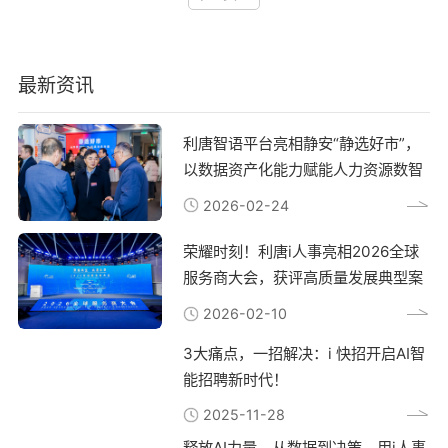
培训课程推送，配合模拟考核演练，使系统
子系统独立运行导致资源抢占。而一体化
域特点等因素制定分层分类的指标：管理层
业；OKR强调目标对齐和团队协作，适合创
接受度提升40%。数据准确性方面，建议建
HR系统通过模块化设计，使招聘、考勤、
侧重战略目标达成率销售岗位聚焦业绩增长
新型组织；BSC注重财务、客户、内部流程
立三级校验机制：HR手动抽检、系统逻辑
绩效等数据实时互通，避免重复操作带来的
与客户满意度支持部门关注流程优化效果以
和学习成长四个维度的平衡；360度评估则
校验、异常数据预警，某互联网公司借此将
系统负担。一键优化的技术实现路径现代
i人事系统为例，其绩效模块支持按门店、
通过多维度反馈全面评价员工表现。主流绩
考核数据错误率控制在0.3%以内。 流程效
最新资讯
HR系统通常提供三种优化方案：首先是数
职级等维度配置不同考核方案，通过OKR与
效管理工具的特点KPI是常见的绩效管理工
率优化需关注三个节点：审批流自动化：将
据清理向导，可自动归档历史数据并建立索
KPI的灵活组合，确保指标既符合企业战略
具之一，它通过设定可量化的关键指标来衡
360度评估的多人评审环节压缩至72小时内
引；其次是内优化设置，通过分配计算资源
又贴近员工实际工作场景。实现全流程透明
量员工绩效。KPI的优势在于目标明确、易
完成提醒：设置关键节点自动推送至相关人
保障关键流程；之后是缓预加载机制，高频
化管理数据失真的关键症结在于人工干预环
利唐智语平台亮相静安“静选好市”，
于考核，适合销售、生产等结果导向型岗
员报表自助生成：业务部门可自定义分析维
使用的花名册、排班表等数据会提前载入。
节过多。数字化系统可自动采集考勤、业绩
位。OKR则更注重目标设定和关键成果的达
以数据资产化能力赋能人力资源数智
度三、系统价值的持续挖掘成熟应用阶段应
以i人事为例，其诊断工具能自动检测性能
等原始数据，减少中间处理环节。例如：对
成，强调透明化和团队协作，特别适合互联
注重数据深度应用，某物流企业通过i人事
瓶颈，一键完成：冗余数据清理与压缩高频
转型
接业务系统直接获取销售数据通过API同步
网、科技等创新型企业。BSC从四个维度综
2026-02-24
的绩效对比分析模块，识别出高绩效员工的
操作路径优化跨平台资源调配长效运维的关
项目管理系统中的任务完成情况自动关联培
合评估企业绩效，适合需要全面发展的成熟
核心能力项，针对性优化培训体系后，关键
键措施预防胜于，定期系统维护至关重要。
训系统的技能认证结果i人事的智慧报表功
企业。360度评估通过上级、同事、下属等
岗位晋升合格率提升25%。建议每季度进行
建议每月执行数据库碎片整理，每季度更新
能可追溯数据来源，员工随时查看过程记
荣耀时刻！利唐i人事亮相2026全球
多方反馈，提供更全面的员工表现评价。
系统使用复盘，结合业务变化调整考核权
系统补丁。对于连锁企业，采用边缘计算架
录，管理层则能通过多维度比对分析发现异
KPI：量化指标明确，适合结果导向型岗位
服务商大会，获评高质量发展典型案
重，保持体系动态适配。绩效考核系统不应
构能将数据处理分散到各门店服务器，减轻
常数据，这种“阳光化”处理显著提升考核公
OKR：强调目标对齐，适合创新型组织
孤立运行，与招聘、培训模块的数据打通能
总部系统压力。某零售企业应用分布式处理
信力。建立动态反馈机制绩效考核不应是单
例
BSC：四个维度平衡，适合成熟企业360度
2026-02-10
产生协同价值。某快消品牌通过i人事平台
方案后，考勤数据汇总时间从3小时降至20
向评价，而应形成持续改进的闭环。系统化
评估：多维度反馈，全面评价员工如何选择
实现绩效结果自动触发人才发展计划，使高
分钟，且支持300家门店同时在线操作。化
的绩效面谈记录、实时的进度提醒、可视化
适合企业的绩效工具企业在选择绩效管理工
潜员工保留率提升18%。这种生态化应用模
3大痛点，一招解决：i 快招开启AI智
系统的进阶价值超越基础流畅度优化，新一
的排名展示，都能帮助员工及时调整工作方
具时，需要考虑多个因素。首先要明确企业
式正成为HR数字化转型的新趋势。FAQ:如
代系统更注重辅助。当检测到批量排班操作
向。部分企业通过i人事的移动端功能，实
的战略目标和发展阶段，初创企业可能更适
能招聘新时代！
何判断企业是否需要更换现有绩效考核系
时，系统会自动启用高性能模式；进行年终
现考核结果即时推送、异议在线申诉等功
合灵活的OKR，而成熟企业可能需要更系统
统？当出现跨部门考核标准难统一、数据整
报表生成时，则优先分配计算资源。这些设
能，将事后争议转化为过程沟通，有效缓解
的BSC。其次要考虑企业文化和管理风格，
2025-11-28
理耗时超3个工作日、员工反馈渠道不畅等
计使得HR在旺季也能保持工作效率，避免
员工抵触情绪。 值得注意的是，技术手段
强调创新的企业适合OKR，注重规范的企业
情况时，建议评估系统升级。可借助i人事
因系统响应耽误重要节点。某制造企业使用
只是解决表象问题，真正的绩效公平需要企
释放AI力量，从数据到决策，用i人事