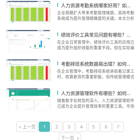
理。系统适配不同规模企业需求，提供直观
人力资源考勤系统哪家好用？如何选择适合企业的考勤管理方案？
科学方法、工具支持及团队共同努力，数字
操作界面和员工自助平台，显著降低管理负
化工具可降低执行难度，但管理层投入至关
担。在数据安全方面采用银行级加密技术，
企业规模扩大带来考勤管理难题，高效考勤
重要。
并内置劳动法合规校验功能。案例显示，使
系统成为提升管理精确度的关键。本文分析
用i人事的企业排班效率提升80%，人力成
考勤系统核心功能需求，包括灵活规则设
本降低12%。建议企业根据实际需求选择系
置、多场景打卡支持等，并指出选择系统的
绩效评价工具常见问题有哪些？如何避免数据偏差与效率低下？
统，通过免费验证功能适配性，终实现从经
四大标准：兼容性、数据安全、移动端服务
验驱动到数据驱动的管理升级。
和适配性。重点介绍i人事系统的差异化优
在企业日常管理中，绩效评价工具的应用已
势，如排班、多维度数据采集等功能，以及
成为提升组织效能的重要手段。但在实际操
实际应用案例展示其如何解决连锁企业考勤
作中，部分企业常面临数据采集不完整、评
痛点。之后强调选择考勤系统需关注功能适
价标准模糊、流程冗长等问题。某制造企业
考勤排班系统数据易出错？如何优化排班效率提升员工满意度？
配性、数据安全性和长期战略价值，指出未
曾因手工统计考勤数据导致薪酬计算误差率
来考勤系统将向化、化方向发展，成为企业
达12%，而连锁零售企业因缺乏实时反馈机
在企业管理中，考勤排班系统承担着记录工
战略决策支持平台。
制，年度绩效评估周期长达两个月。这些现
时、核算薪资的重要职能，但传统管理模式
象暴露出传统管理方式的局限性，也凸显了
常因数据分散、规则复杂导致错误频发。员
数字化工具在优化流程、规避人为误差方面
工排班需求与业务波动难以匹配，手工调班
人力资源管理软件有哪些？如何挑选适合企业的解决方案？
的价值。绩效评价工具的典型应用误区数据
效率低下，异常情况处理滞后等问题，不仅
采集环节的疏漏往往成为偏差源头。某物流
增加HR工作量，更易引发员工对公平性和
随着数字化转型的深入，人力资源管理软件
企业使用三套独立系统分别处理考勤、项目
透明度的质疑。如何通过技术手段实现排班
已成为企业提升管理效率的重要工具。市场
数据和客户评价，导致每月需要3名HR专职
精确化、流程自动化，成为提升管理效能的
上主品包括综合型SaaS平台、垂直领域解
进行数据核对。评价指标设计方面，过度追
关键突破口。一、考勤数据易出错的根源分
决方案以及定制化开发系统，不同规模与的
求量化导致关键质量指标缺失的情况屡见不
析纸质考勤表与电子系统并行使用，容易造
企业需根据组织特性选择适配工具。的软件
< 上一页
1
2
3
4
5
6
7
鲜，如某互联网公司将代码提交次数作为核
成数据重复或遗漏。跨区域门店使用不同品
不仅能实现考勤、薪酬等基础功能自动化，
心考核标准，反而影响代码质量。规避数据
牌考勤机时，数据格式差异导致汇总困难。
更能通过数据分析为人才战略提供支撑。企
偏差的三大核心策略建立多维度数据校验机
下一页 >
部分企业仍依赖手工录入排班表，在人员流
业在选型时需重点关注系统灵活性、数据性