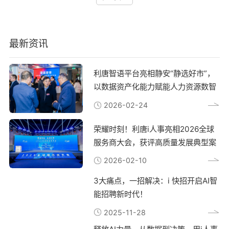
制：通过系统自动比对考勤记录、项目进度
动频繁的场景下，班次调整信息传递延迟，
及服务商经验，避免陷入功能冗余或适配性
和产出成果实施动态指标调整：根据业务周
终影响薪资核算准确性。某连锁零售企业曾
不足的困境。主流人力资源管理软件类型国
期特点设置弹性权重分配引入第三方数据
因节假日排班版本混乱，导致200多名员工
内常见的人力资源管理软件可分为三大类：
源：整合客户满意度调查与供应链反馈数据
工时统计错误，引发集体投诉。二、化排班
综合型SaaS平台：如i人事、用友等，提供
最新资讯
以i人事系统为例，其分析模块可自动识别
系统的核心价值现代HR系统通过三个维度
全模块解决方案，适合中大型企业垂直领域
异常考勤数据，并与项目管理系统数据交叉
重构考勤管理：首先，对接硬件实现人脸识
系统：专注考勤、招聘等单一模块深度开
验证，某客户使用后数据核对时间缩短
别、GPS定位等多方式打卡，自动过滤无效
发，适合特定需求场景定制化开发系统：根
82%。系统内置的指标库支持按岗位类型快
数据；其次，预设排班规则库，根据门店客
利唐智语平台亮相静安“静选好市”，
据企业特殊流程定制，成本较高但适配性强
速匹配考核模板，同时允许管理者根据实际
流量、员工技能等要素班表；之后，搭建异
以i人事为代表的SaaS平台近年快速发展，
以数据资产化能力赋能人力资源数智
情况调整指标权重。提升评价效率的数字化
常处理通道，员工可通过移动端实时提交申
其支持多法律实体管理、排班算法、绩效自
转型路径传统纸质流程向数字化迁移过程
转型
诉，系统自动关联审批流。以i人事系统为
动核算等特性，在连锁零售、制造等积累了
2026-02-24
中，移动端应用的价值日益凸显。某连锁餐
例，其考勤模块支持同时管理50种以上排
丰富实施经验。系统内置的合规预警机制和
饮企业通过移动端实时收集门店运营数据，
班方案，异常考勤识别准确率达98%，帮助
电子签功能，有效解决了跨区域用工管理的
将绩效反馈周期从月度压缩至周度。i人事
某餐饮集团将月度考勤核对时长从120小时
荣耀时刻！利唐i人事亮相2026全球
合规难题。企业选型的核心考量维度选择人
平台提供的自动化报表功能，可将薪酬计
压缩至8小时。多终端数据自动同步，消除
力资源管理软件时应重点评估四个维度：组
服务商大会，获评高质量发展典型案
算、绩效分布分析等常规工作耗时降低
信息孤岛排班算法平衡人力成本与服务质量
织架构适配性：是否支持集团化多层级管理
90%，使HR团队能更专注于战略规划工
移动端异常处理提升响应速度三、提升员工
例
业务场景匹配度：考勤规则、绩效方案等能
2026-02-10
作。持续优化评价体系的关键要素定期校准
满意度的实践路径将排班自主权适度下放是
否自定义配置系统扩展能力：能否对接现有
评价工具的有效性至关重要。某科技公司每
重要突破口。系统可设置班次偏好收集功
ERP、OA等系统数据治理水平：是否具备
3大痛点，一招解决：i 快招开启AI智
季度组织跨部门研讨会，结合系统生成的绩
能，员工提前提交可工作时间段，管理者在
权限分级与审计追踪功能以制造企业为例，
效分布热力图调整评价标准。数字化工具在
制定排班表时优先匹配双方需求。某制造企
需要重点考察系统对计时计件薪资核算、跨
能招聘新时代！
此过程中扮演着双重角色：既是执行载体，
业引入弹性排班系统后，员工主动加班参与
厂区排班调度的支持能力。i人事通过排班
又是优化依据。i人事的实时数据看板功
率提升40%，离职率同比下降15%。同时建
引擎和工时成本分析模块，可帮助这类企业
2025-11-28
能，可直观呈现各部门目标达成进度，为管
立排班结果公示机制，通过可视化图表展示
将人力成本偏差率控制在3%以内。实施落
理层决策提供即时参考。 在数字化转型浪
排班逻辑，减少因信息不对称产生的矛盾。