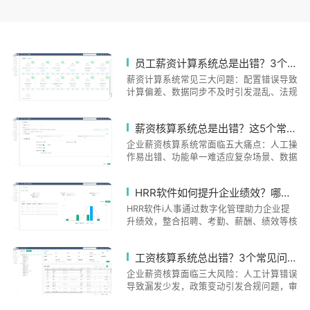
员工薪资计算系统总是出错？3个常见问题及解决方案大揭秘
薪资计算系统常见三大问题：配置错误导致
计算偏差、数据同步不及时引发混乱、法规
更新滞后带来合规风险。i人事系统通过预
设模板、校验、实时数据同步和合规引擎等
薪资核算系统总是出错？这5个常见问题90%的企业都在犯
功能，有效解决这些问题，确保薪酬计算的
准确性和合规性，已服务超10万家企业。
企业薪资核算系统常面临五大痛点：人工操
作易出错、功能单一难适应复杂场景、数据
不同步形成信息孤岛、政策更新滞后带来合
规风险、操作培训不足导致失误。i人事系
HRR软件如何提升企业绩效？哪款HRR系统适合你的公司？
统通过自动化数据采集、自定义薪资模板、
实时数据互通、政策动态监测和操作指引等
HRR软件i人事通过数字化管理助力企业提
解决方案，有效提升薪资核算的准确性和效
升绩效，整合招聘、考勤、薪酬、绩效等核
率。该系统已帮助超10万家企业实现精确
心模块实现流程标准化。系统支持招聘匹
化管理，通过技术手段降低人为干预风险，
配、多考勤方案管理、灵活薪酬配置和数字
工资核算系统总出错？3个常见问题90%企业都踩过坑！
保持与政策法规同步更新。
化绩效考核，满足连锁零售、制造业、金融
等差异化需求。i人事提供一体化解决方
企业薪资核算面临三大风险：人工计算错误
案，具备数据、移动端操作和适配优势，已
导致漏发少发，政策变动引发合规问题，审
帮助多家企业优化招聘效率、缩短决策周
批流程漏洞造成信息不同步。i人事系统通
期。其"实战场景+灵活配置"设计理念，通