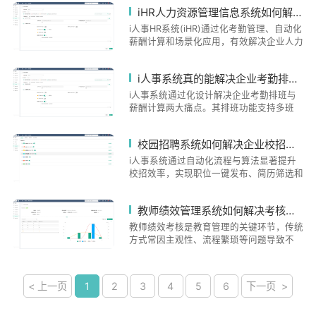
过自动化数据整合、实时政策更新和电子化
iHR人力资源管理信息系统如何解决企业考勤排班与薪酬计算难题？
过标准化流程和数据透明化，实现企业管理
审批流程，可降低80%计算错误率，减少
效率与员工满意度的双重提升。
90%合规风险，提升50%核算效率。选择薪
i人事HR系统(iHR)通过化考勤管理、自动化
资系统需关注数据对接能力、政策适配性和
薪酬计算和场景化应用，有效解决企业人力
流程管控功能，建立高效透明的薪酬管理体
管理痛点。系统支持多方式打卡、排班和实
系。
时异常预警，考勤效率提升90%；薪酬模块
i人事系统真的能解决企业考勤排班和薪酬计算难题吗？
自动关联考勤绩效数据，计算准确率达。适
用于连锁企业、跨国公司和制造业等场景，
i人事系统通过化设计解决企业考勤排班与
帮助企业降低30%人力成本，提升员工满意
薪酬计算两大痛点。其排班功能支持多班
度。系统还具备合规保障机制，未来将扩展
次、跨天排班，自动调整请假规则；多样化
AI等功能，持续推动企业人力资源管理数字
考勤方式满足异地办公需求。"一键算薪"功
校园招聘系统如何解决企业校招效率低、简历筛选难、学生体验差三大痛点？
化转型。
能3分钟完成5000人薪资计算，内置全国
社保政策库确保合规。系统适配制造业、连
i人事系统通过自动化流程与算法显著提升
锁等，提供员工自助服务减轻HR负担。实
校招效率，实现职位一键发布、简历筛选和
际案例显示，某连锁餐饮集团薪酬计算时间
面试自动排期。系统采用标准化应聘登记表
从3天缩短至半小时，制造业企业则有效规
和三级筛选机制破解海量简历处理难题，并
教师绩效管理系统如何解决考核不公与效率低下的难题？
避了超时用工风险。i人事以全流程数据互
集成性格测评工具提升人才匹配精确度。在
通、灵活适配复杂场景和降低管理风险三大
优化学生体验方面，提供全流程透明化设计
教师绩效考核是教育管理的关键环节，传统
优势，助力企业实现人力资源管理数字化转
和长期人才库管理，通过个性化沟通策略增
方式常因主观性、流程繁琐等问题导致不
型。
强互动。系统还具备数据整合能力，与考
公。i人事HR管理系统通过标准化流程、透
勤、薪酬模块联动提升整体HR管理效能。
明化数据、化分析，有效解决考核痛点。系
未来将向更化方向发展，引入AI面试评估和
统支持多维度指标量化、自动数据采集、实
< 上一页
1
2
3
4
5
6
下一页 >
虚拟现实技术，助力企业构建高效校招体
时反馈，提升考核效率和公正性。同时提供
系，实现从招聘到人才发展的全周期支持。
个性化发展建议，将考核转化为教师成长工
具。相比传统模式，i人事系统在标准统