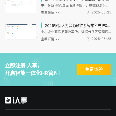
中小企业HR管理面临效率低下、数据孤岛等痛点，i人事系统提供一体化解决方案。文章从中小企业选型需求切入，分析i人事在招聘、考勤、薪酬、绩效等核心模块的适配能力，特别强调其对连锁、制造等特殊场景的支持。系统通过全流程数字化管理、数据安全防护及移动端协同，有效解决用工分散、合规风险等问题。文章还提供选型评估维度，建议企业关注适配性、模块集成度等关键指标，并通过实际案例展示i人事如何助力企业实现管理升级与数字化转型。
2025-06-25
查看详情 >>
2025很新人力资源软件系统排名先进0，哪款适合中小企业？
中小企业面临招聘效率低、数据分散等管理痛点，急需数字化HR系统。i人事HR管理系统针对连锁零售、制造等提供模块化解决方案，具备招聘、灵活考勤、自动薪酬核算等核心功能，支持多场景适配和低成本部署。其化设计能有效解决中小企业跨区域管理、数据整合等难题，通过轻量化实施和化工具提升管理效率，是企业数字化转型的理想选择。
2025-06-25
查看详情 >>
立即注册i人事，
免费体验
开启智能一体化HR管理！