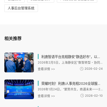
人事后台管理系统
相关推荐
利唐智语平台亮相静安“静选好市”，以数据资产化能力赋能人力资源数智转型
2026年2月5日，上海静安区“数智转型・协同创新——人力资源服务业高质量发展新生态活动”迎来焦点：作为活动核心载体的“静选好市”市集正式开市，而首个聚焦企业全域对话数据资产化的协同平台——利唐科技“利唐智语” 的亮相，以其前沿的多模态解析与数据资产化能力，成为现场关注的核心。
2026-02-24
查看详情 >>
荣耀时刻！利唐i人事亮相2026全球服务商大会，获评高质量发展典型案例
2026年1月24日，“聚势共生，商通未来——2026全球服务商大会”在上海市静安区隆重举行。 本次大会由上海市发展和改革委员会与静安区人民政府联合主办，系统展示“全球服务商计划”实施 成效，并首次发布“‘一带一路’出海专业服务能力榜单”。
2026-02-10
查看详情 >>