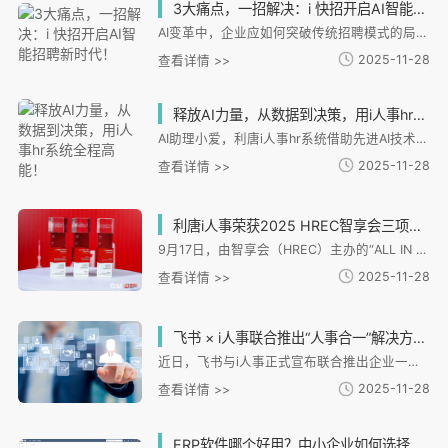
3大痛点，一招解决：i 快招开启AI智能招聘新时代！
AI变革中，企业应如何突破传统招聘模式的局限，实现高效精准的人才获取？ 这里给大家介绍一款独立招聘AI聚合搜索工具——i快招。它就像招聘界的超级助手，凭借三大核心功能，直击招聘痛点，帮企业实现从“大海捞针”到“精准狙击”的转变。
2025-11-28
查看详情 >>
释放AI力量，从数据到决策，用i人事hr系统全程高能！
AI助理小爱，利唐i人事hr系统借助先进AI技术、大规模预训练模型和云计算能力推出的虚拟数字人
2025-11-28
查看详情 >>
利唐i人事荣获2025 HREC智享会三项大奖，技术实力获行业认可
9月17日，由智享会（HREC）主办的“ALL IN 2025人力资源服务展·上海站”正式揭晓「2025智享会人力资源供应商价值大奖」。i人事凭借领先的产品创新能力与卓越的客户实践价值，荣膺「2025 HCM系统云服务HR臻选供应商」「2025招聘管理系统HR臻选供应商」及「2025薪酬管理与核算系统HR臻选供应商」三项殊荣，进一步彰显其在中国HR SaaS领域的领先实力。
2025-11-28
查看详情 >>
飞书 × i人事联合推出“人事合一”解决方案，助力企业数字化转型
近日，飞书与i人事正式宣布联合推出企业一体化人力资源管理解决方案，标志着企业数字化转型迈入“人事合一、人企一体化”的新阶段。
2025-11-28
查看详情 >>
ERP软件哪个好用？中小企业如何选择适合的HR管理系统？