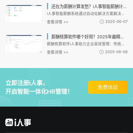
还在为薪酬计算发愁？i人事智能薪酬计算系统一键解决薪资核算难题！
i人事智能薪酬系统通过自动化解决方案解决企业薪资核算痛点，支持多套薪资方案适配不同行业需求，实现考勤、绩效等数据自动同步。系统提供智能核对预警功能，降低人工风险，并内置税务福利模块确保合规。全流程可视化分析助力人力成本管理，形成完整HR管理闭环，已服务超10万家企业。
2025-06-07
查看详情 >>
薪酬核算软件哪个好用？2025年最精准的薪酬计算系统推荐
薪酬核算软件i人事助力企业高效管理：传统手工核算存在效率低、合规风险高、数据联动差等痛点。i人事系统提供多场景薪资方案配置、数据自动同步、政策合规智能处理等功能，显著提升核算效率。案例显示，连锁企业核算周期从15天缩短至3天，制造业人力成本管控效率提升40%。系统采用银行级加密技术，支持跨平台整合，满足全球化企业需求，特别适合复杂用工场景，帮助企业实现降本增效。
2025-06-06
查看详情 >>
立即注册i人事，
免费体验
开启智能一体化HR管理！