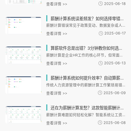
2025-06-18
查看详情 >>
薪酬计算系统误差频发？如何选择零错误、全自动的智能算薪工具？
薪酬计算错误常见于政策变动、数据复杂或人工操作失误，影响员工满意度和企业合规。智能算薪工具需具备精准算法、全流程自动化和灵活适配性。i人事系统通过AI引擎动态适配政策，集成多模块数据实现零错误计算，长期可提升效率、降低风险并支持决策。选择智能算薪工具是企业数字化转型的关键，i人事凭借技术优势助力企业实现精准高效的薪酬管理。
2025-06-17
查看详情 >>
算薪软件总是出错？3分钟教你如何选择靠谱的薪酬计算系统
薪酬计算是企业HR工作的核心环节，但常面临加班费计算错误、个税申报偏差、社保基数更新不及时等问题。本文从核心功能、合规保障、用户体验三个维度，指导企业选择适合的薪酬系统。重点包括验证系统的智能公式配置能力、合规性保障（如政策自动更新）以及易用性（如Excel导入导出）。建议关注政策响应速度、计算透明度和售后服务等指标，选择能长期合作的薪酬系统伙伴，将薪酬计算从高风险环节转变为管理增效引擎。
2025-06-13
查看详情 >>
薪酬计算系统如何提升效率？自动算薪能否避免人工错误？
传统人力资源管理中的薪酬计算工作繁琐易错，尤其对连锁企业而言，跨区域薪资规则差异更增加了人工核算难度。i人事智能薪酬系统通过多薪资方案管理、数据自动对接和异常校验等功能，将薪酬计算效率提升80%以上，错误率接近归零。系统支持复杂场景适配，如综合工时计算、多数据源整合，并提供安全合规的银行级加密与电子签章服务。典型案例显示，连锁餐饮企业使用后不仅解决了跨区域核算难题，还能生成多维分析报表辅助决策。未来，薪酬系统将与业务场景深度结合，实现从基础核算到战略决策的全面提效。
2025-06-09
查看详情 >>
还在为薪酬计算发愁？这款智能薪酬计算软件3分钟搞定全员工资！
薪酬计算难题如何轻松化解？智能系统让工资核算效率翻倍i人事智能薪酬计算系统通过自动化算法和模块化设计，3分钟即可完成全员工资核算，解决传统人工操作效率低、政策更新难同步、合规风险不可控三大痛点。系统具备智能算法匹配、灵活薪酬模板配置和实时政策库更新功能，已帮助某连锁零售企业将工资发放周期从5天缩短至24小时内。作为覆盖薪酬管理全流程的智能平台，i人事支持多分支机构差异化规则，提供可视化报表和数据安全保障，助力企业实现高效透明的人力资源管理。。
2025-06-08
查看详情 >>