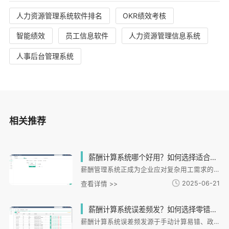
人力资源管理系统软件排名
OKR绩效考核
智能绩效
员工信息软件
人力资源管理信息系统
人事后台管理系统
相关推荐
薪酬计算系统哪个好用？如何选择适合企业的算薪工具？
薪酬管理系统正成为企业应对复杂用工需求的关键工具。文章系统分析了企业薪酬管理痛点，提出选择算薪系统的核心标准：多场景适配性、数据准确性、合规性及流程融合度。重点介绍了i人事系统的差异化优势，包括全流程自动化、合规校验和灵活配置能力，并通过连锁企业案例展示实施效果。之后给出系统选型建议，指出未来算薪将与人才管理深度融合，强调企业应选择具备持续进化能力的解决方案，将人力成本转化为竞争优势。
2025-06-21
查看详情 >>
薪酬计算系统误差频发？如何选择零错误、全自动的智能算薪工具？
薪酬计算系统误差频发源于手动计算易错、政策更新滞后等问题，导致工资延迟、法律风险等后果。智能算薪工具需具备自动化处理、实时合规和数据安全三大能力。i人事通过AI算法引擎、实时政策同步和全流程自动化实现零错误算薪，提升效率80%并降低投诉率。其一体化HR服务还提供数据互通、智能报表和员工自助查询等增值功能，助力企业建立高效合规的薪酬管理体系，实现从算薪误差到精准管理的转型。