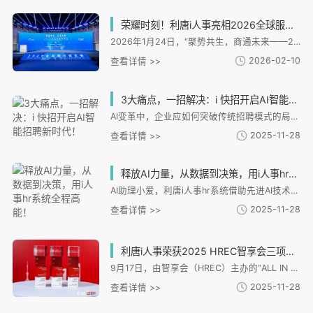
荣耀时刻！利唐i人事亮相2026全球服务商大会，获评高质量发展典型案例
2026年1月24日，“聚势共生，商通未来——2026全球服务商大会”在上海市静安区隆重举行。 本次大会由上海市发展和改革委员会与静安区人民政府联合主办，系统展示“全球服务商计划”实施 成效，并首次发布“‘一带一路’出海专业服务能力榜单”。
2026-02-10
查看详情 >>
3大痛点，一招解决：i 快招开启AI智能招聘新时代！
AI变革中，企业应如何突破传统招聘模式的局限，实现高效精准的人才获取？ 这里给大家介绍一款独立招聘AI聚合搜索工具——i快招。它就像招聘界的超级助手，凭借三大核心功能，直击招聘痛点，帮企业实现从“大海捞针”到“精准狙击”的转变。
2025-11-28
查看详情 >>
释放AI力量，从数据到决策，用i人事hr系统全程高能！
AI助理小爱，利唐i人事hr系统借助先进AI技术、大规模预训练模型和云计算能力推出的虚拟数字人
2025-11-28
查看详情 >>
利唐i人事荣获2025 HREC智享会三项大奖，技术实力获行业认可
9月17日，由智享会（HREC）主办的“ALL IN 2025人力资源服务展·上海站”正式揭晓「2025智享会人力资源供应商价值大奖」。i人事凭借领先的产品创新能力与卓越的客户实践价值，荣膺「2025 HCM系统云服务HR臻选供应商」「2025招聘管理系统HR臻选供应商」及「2025薪酬管理与核算系统HR臻选供应商」三项殊荣，进一步彰显其在中国HR SaaS领域的领先实力。
2025-11-28
查看详情 >>