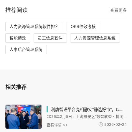
推荐阅读
查看更多
人力资源管理系统软件排名
OKR绩效考核
智能绩效
员工信息软件
人力资源管理信息系统
人事后台管理系统
相关推荐
利唐智语平台亮相静安“静选好市”，以数据资产化能力赋能人力资源数智转型
2026年2月5日，上海静安区“数智转型・协同创新——人力资源服务业高质量发展新生态活动”迎来焦点：作为活动核心载体的“静选好市”市集正式开市，而首个聚焦企业全域对话数据资产化的协同平台——利唐科技“利唐智语” 的亮相，以其前沿的多模态解析与数据资产化能力，成为现场关注的核心。
2026-02-24
查看详情 >>