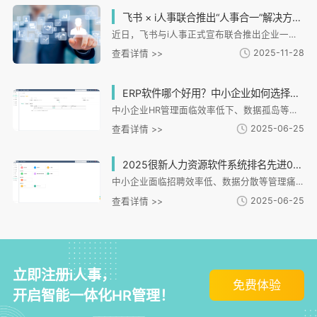
飞书 × i人事联合推出“人事合一”解决方案，助力企业数字化转型
近日，飞书与i人事正式宣布联合推出企业一体化人力资源管理解决方案，标志着企业数字化转型迈入“人事合一、人企一体化”的新阶段。
2025-11-28
查看详情 >>
ERP软件哪个好用？中小企业如何选择适合的HR管理系统？
中小企业HR管理面临效率低下、数据孤岛等痛点，i人事系统提供一体化解决方案。文章从中小企业选型需求切入，分析i人事在招聘、考勤、薪酬、绩效等核心模块的适配能力，特别强调其对连锁、制造等特殊场景的支持。系统通过全流程数字化管理、数据安全防护及移动端协同，有效解决用工分散、合规风险等问题。文章还提供选型评估维度，建议企业关注适配性、模块集成度等关键指标，并通过实际案例展示i人事如何助力企业实现管理升级与数字化转型。
2025-06-25
查看详情 >>
2025很新人力资源软件系统排名先进0，哪款适合中小企业？
中小企业面临招聘效率低、数据分散等管理痛点，急需数字化HR系统。i人事HR管理系统针对连锁零售、制造等提供模块化解决方案，具备招聘、灵活考勤、自动薪酬核算等核心功能，支持多场景适配和低成本部署。其化设计能有效解决中小企业跨区域管理、数据整合等难题，通过轻量化实施和化工具提升管理效率，是企业数字化转型的理想选择。
2025-06-25
查看详情 >>
立即注册i人事，
免费体验
开启智能一体化HR管理！