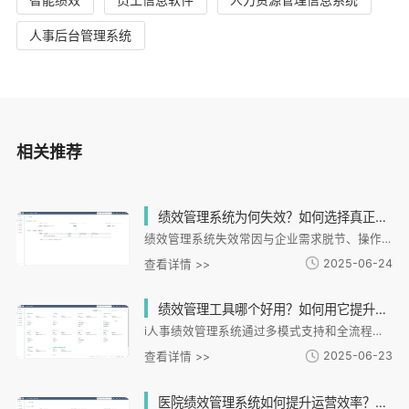
人事后台管理系统
相关推荐
绩效管理系统为何失效？如何选择真正适合企业的绩效管理方案？
绩效管理系统失效常因与企业需求脱节、操作复杂、数据应用单一等问题。企业需选择适配业务场景、操作便捷且能联动其他模块的系统。i人事通过定制化方案、数据驱动决策和全流程线上化，帮助连锁餐饮等企业提升绩效达成率并降低成本。未来绩效管理将更化，转向过程赋能与个性化改进。选择合适系统需匹配企业战略，实现从工具替代到价值创造的升级。
2025-06-24
查看详情 >>
绩效管理工具哪个好用？如何用它提升团队效率？
i人事绩效管理系统通过多模式支持和全流程数字化，帮助企业实现团队效率跃升。系统支持KPI、OKR等多种绩效模式，提供目标对齐、过程管控、激励闭环和培训赋能四大功能模块，与考勤、薪酬等HR模块深度协同。在连锁零售、制造业、金融等均有成功实践案例，如提升门店人效25%、缩短晋升周期30%等。系统具备场景化设计、过程透明化和数据资产化三大优势，通过需求诊断、系统配置和持续优化三步骤实施，解决跨区域考勤、绩效沟通、结果兑现等管理痛点，推动企业管理数字化转型。
2025-06-23
查看详情 >>
医院绩效管理系统如何提升运营效率？数据不准确该如何解决？