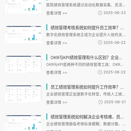
医院绩效管理系统通过自动化数据采集、灵活方案设计和实时监控预警，显著提升运营效率。i人事系统支持多源数据整合、差异化考核和校验，解决数据分散、人工误差等问题，实现透明化管理。其多场景适配性和分析功能，助力医院优化资源配置，推动从经验驱动到数据驱动的转型，为数字化发展提供有力支撑。
2025-06-23
查看详情 >>
绩效管理考核系统如何提升员工效率？为什么90%企业都在用？
数字化绩效管理系统正成为企业提升人效的关键工具。i人事系统通过差异化指标设计、实时数据分析和激励机制，帮助90%客户实现效率提升。其核心优势包括灵活方案配置、全流程自动化和多模块联动，成功助力连锁餐饮等企业降低20%管理成本、提升30%目标达成率。案例显示，某餐饮企业实施半年后人效提升22%，流失率下降18%。未来系统将结合AI技术深化人才分析，为企业提供从"经验驱动"到"数据驱动"的转型支持。
2025-06-22
查看详情 >>
OKR与KPI绩效管理有什么区别？企业如何选择更适合的考核方式？
OKR与KPI是两种不同的绩效管理工具：OKR注重战略导向和挑战性目标，适合创新型企业；KPI强调量化指标和短期结果，适用于流程稳定的。企业选择时需考虑特性、发展阶段和团队文化。i人事系统提供灵活配置，支持两种模式或混合使用，通过可视化目标追踪、预警等功能提升管理效率。随着数字化转型，绩效管理系统正升级为战略决策平台，帮助企业实现战略与员工发展的双向驱动。
2025-06-22
查看详情 >>
员工绩效管理系统如何提升工作效率？为什么90%的企业都在用它？
企业绩效管理正加速数字化转型，传统人工统计方式因数据分散、主观性强等问题面临淘汰。i人事HRSaaS平台通过自动化流程和分析，实现绩效与招聘、考勤等模块深度联动，帮助90%以上企业显著提升管理效能。其核心优势包括目标对齐、多维度评估和跨系统数据整合，成功助力连锁餐饮、制造等客户提升决策效率40%、缩短新员工转正周期30%。未来，i人事将持续融合AI技术，推动绩效管理向与员工自助服务方向发展，为企业构建数据驱动的组织竞争力。
2025-06-21
查看详情 >>
绩效管理系统如何解决企业考核难、员工激励不足的痛点？
企业绩效管理面临考核标准模糊、数据分散、反馈滞后等痛点，传统方式效率低下且缺乏公平性。i人事HR管理系统提供化解决方案，通过多维度考核模型、实时数据联动、分析和闭环激励四大功能，实现全流程数字化管理。系统针对连锁零售、制造业、互联网等设计场景化方案，构建"考核-反馈-改进-激励"闭环机制，并持续优化AI和个性化功能。目前服务超10万客户，助力企业将绩效管理转变为价值创造引擎，提升组织效能和人才发展。