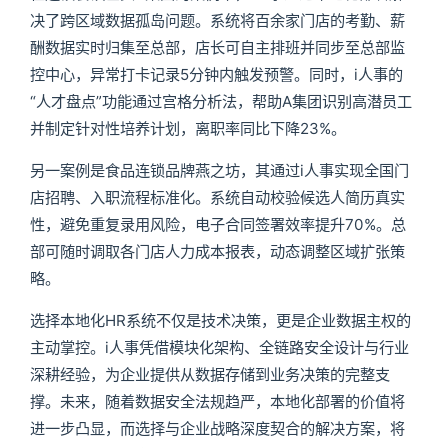
决了跨区域数据孤岛问题。系统将百余家门店的考勤、薪
酬数据实时归集至总部，店长可自主排班并同步至总部监
控中心，异常打卡记录5分钟内触发预警。同时，i人事的
“人才盘点”功能通过宫格分析法，帮助A集团识别高潜员工
并制定针对性培养计划，离职率同比下降23%。
另一案例是食品连锁品牌燕之坊，其通过i人事实现全国门
店招聘、入职流程标准化。系统自动校验候选人简历真实
性，避免重复录用风险，电子合同签署效率提升70%。总
部可随时调取各门店人力成本报表，动态调整区域扩张策
略。
选择本地化HR系统不仅是技术决策，更是企业数据主权的
主动掌控。i人事凭借模块化架构、全链路安全设计与行业
深耕经验，为企业提供从数据存储到业务决策的完整支
撑。未来，随着数据安全法规趋严，本地化部署的价值将
进一步凸显，而选择与企业战略深度契合的解决方案，将