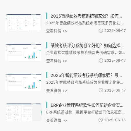
2025智能绩效考核系统哪家强？如何选择最适合企业的绩效管理工具？
2025年智能绩效考核系统市场呈现多元化发展格局，央国企和集团企业可关注奇绩云科的战略解码能力，中小微企业则适合i人事等行业模板化方案。选型需重点考量规模适配性、行业痛点匹配和技术灵活性，制造业需强化安全标准响应，服务业可侧重流程简化。未来趋势显示OKR与KPI将深度融合，实时化评估和员工成长导向成为关键。建议企业通过案例验证和免费试用测试系统性能，零售服务业可优先选择i人事的轻量化方案，而大型企业应侧重战略落地与数据预测能力。最终选型需回归企业实际需求，确保系统与战略文化深度契合。
2025-06-17
查看详情 >>
绩效考核评分系统哪个好用？如何选择适合企业的智能评分方案？
企业选择智能绩效考核系统需先明确需求，如考核维度、系统对接等。核心功能应包括灵活适配业务、智能算法、数据可视化和安全保障。i人事系统提供多维度评分、全流程自动化和深度数据洞察，帮助企业高效落地绩效管理。实施步骤涵盖需求调研、系统测试、全员培训和持续优化。智能绩效系统能提升管理效率，激发员工潜能，助力企业战略落地。
2025-06-17
查看详情 >>
2025年智能绩效考核系统哪家强？最新十大排名帮你精准避坑！
2025年智能绩效考核系统成为企业数字化转型的核心工具。本文分析主流系统的战略拆解、AI预测、数据整合等核心功能，针对不同企业规模（大中小微）和行业特性（制造、金融、互联网等）提供选型指南。重点推荐i人事系统，其具备战略目标分解、全流程数字化、跨系统整合等优势，特别适合需要合规安全与灵活定制的企业。文章强调选型需避免功能过剩或适配不足，建议企业根据实际需求选择，将绩效管理转化为增长动力。
2025-06-17
查看详情 >>
ERP企业管理系统软件如何帮助企业实现高效资源整合与成本控制？
ERP系统通过统一数据平台打破部门信息孤岛，实现销售、库存、生产等环节实时联动。其流程自动化功能可缩短60%审批时间，智能排班和薪酬计算降低40%人力成本。系统提供库存优化、人力管控、能耗管理三大降本路径，并通过多维度数据分析辅助决策。i人事作为专业HR模块，集成智能绩效、灵活考勤和人才发展功能，支持与主流办公平台对接。未来ERP将结合AI技术，推动企业从经验管理向数据驱动转型，构建长期竞争优势。
2025-06-16
查看详情 >>