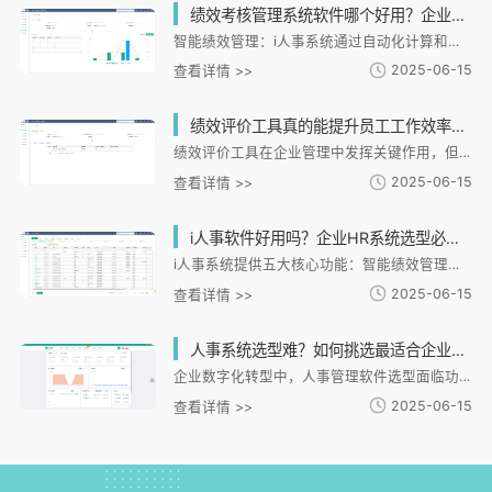
绩效考核管理系统软件哪个好用？企业HR都在用的智能考核工具推荐
智能绩效管理：i人事系统通过自动化计算和差异化激励设计，解决人工核算低效问题，支持实时排名与人才发展分析。数据驱动决策：多维度绩效分析帮助企业优化激励政策，形成考核-反馈-提升闭环。全场景联动：打通考勤、薪酬、培训模块，实现一体化管理。行业定制化：适配连锁、制造等不同场景，支持按门店/岗位配置规则。典型案例显示，客户考核效率提升90%以上。系统优势在于智能协同、低代码配置及合规保障，助力企业从经验管理转向数据驱动。
2025-06-15
查看详情 >>
绩效评价工具真的能提升员工工作效率吗？HR必看的5大关键指标解析
绩效评价工具在企业管理中发挥关键作用，但实际应用常面临效果不佳问题。i人事HR管理系统通过智能绩效、考勤排班等模块提供解决方案。文章从五大指标解析绩效工具如何提升效率：1）目标对齐度，确保考核与业务目标匹配；2）考核公平性，通过数据驱动客观评价；3）反馈及时性，快速响应改进需求；4）培训发展联动，精准衔接绩效短板与能力提升；5）数据可视化，实现全局决策支持。i人事系统通过全流程数字化管理，帮助企业实现从经验驱动到数据驱动的管理升级。
2025-06-15
查看详情 >>
i人事软件好用吗？企业HR系统选型必看的5大核心功能评测
i人事系统提供五大核心功能：智能绩效管理支持多维度考核与闭环提升；灵活考勤排班适配制造业、零售业等复杂场景；培训体系与人才发展路径深度结合；智能薪酬核算实现自动化处理降低误差；组织架构工具支持敏捷调整。该系统通过全模块一体化设计，将人力资源管理从经验驱动转向数据驱动，特别适合连锁、制造等复杂组织形态企业，帮助企业降低运营成本并提升人才竞争力。
2025-06-15
查看详情 >>
人事系统选型难？如何挑选最适合企业的人事管理软件？
企业数字化转型中，人事管理软件选型面临功能复杂、需求模糊等挑战。本文从需求分析、功能适配、易用性等维度提供选型指南：首先明确企业核心需求，避免盲目跟风；其次验证系统功能与业务场景的契合度；再评估操作便捷性以降低落地阻力；最后关注数据安全与服务保障。i人事系统通过智能绩效管理、灵活考勤排班等模块，已帮助连锁、制造等行业企业提升管理效率。选型后需持续优化使用效果，定期评估系统表现。建议企业通过系统性方法选择适配自身发展的数字化解决方案。
2025-06-15
查看详情 >>