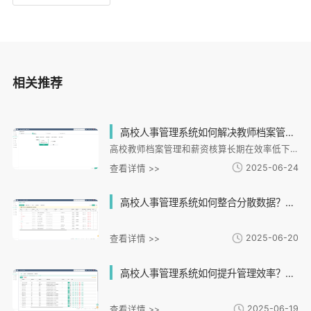
相关推荐
高校人事管理系统如何解决教师档案管理混乱和薪资核算效率低下的问题？
高校教师档案管理和薪资核算长期在效率低下问题，传统纸质档案易丢失、更新滞后，人工薪资统计耗时易错。i人事系统提供电子化解决方案，实现档案数字化管理、多校区信息共享和入职导航。其薪酬模块能自动同步教务、科研等系统数据，大幅缩短核算周期。系统还构建管理闭环，支持差异化绩效考核和多种考勤方式，提供可视化数据分析看板。通过打通人事与业务系统，i人事帮助高校实现从经验驱动到数据驱动的转型，降低管理成本，提升决策效率，推动教育管理效能全面提升。
2025-06-24
查看详情 >>
高校人事管理系统如何整合分散数据？高效管理流程如何实现？
2025-06-20
查看详情 >>
高校人事管理系统如何提升管理效率？能否解决教师考勤与薪资核算难题？
2025-06-19
查看详情 >>