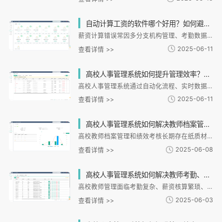
自动计算工资的软件哪个好用？如何避免薪资计算错误？
薪资计算错误常因多分支机构管理、考勤数据不同步、绩效关联复杂及政策变动导致，影响员工满意度和企业声誉。自动计算工资软件通过准确性、灵活性和数据安全三大标准解决这些问题。i人事系统提供智能薪酬、考勤排班和绩效联动功能，支持多薪资方案配置、实时数据同步和异常检测，帮助企业提升计算准确率。其全流程自动化、多维度校验和移动端协同设计，有效降低人为错误风险，尤其适合连锁零售和制造业等复杂场景。系统还支持全球化部署和本地化调整，通过数字化工具优化薪资管理，实现效率与员工满意度的双重提升。
2025-06-11
查看详情 >>
高校人事管理系统如何提升管理效率？选型时要注意哪些关键点？
高校人事管理系统通过自动化流程、实时数据分析和跨部门协同，显著提升管理效率。系统选型需关注功能适配性、数据安全、易用扩展及售后服务。i人事等专业平台提供智能绩效、灵活薪酬和全场景考勤功能，支持高校实现数字化转型升级，从经验管理转向数据驱动决策。
2025-06-11
查看详情 >>
高校人事管理系统如何解决教师档案管理混乱和绩效考核不透明问题？
高校教师档案管理和绩效考核长期存在纸质材料分散、信息滞后、标准不统一等问题。i人事HR管理系统通过数字化手段提供系统性解决方案：建立云端电子档案库实现一键上传、自动归档和权限分级管理；设计差异化智能考核方案，自动计算绩效并与培训、薪酬联动；打通教务系统数据，支持移动端操作，实现从经验判断到数据驱动的管理升级。系统帮助高校构建透明高效的数字化管理体系，目前已成功应用于多家连锁企业，可快速适配教育机构需求。
2025-06-08
查看详情 >>
高校人事管理系统如何解决教师考勤、薪资核算和档案管理的效率难题？
高校教师管理面临考勤复杂、薪资核算繁琐、档案管理低效等痛点。i人事HR管理系统提供数字化解决方案：智能考勤支持多校区差异化规则和移动端管理；自动化薪资核算整合多源数据，减少人工错误；电子档案实现全生命周期追踪和权限管理。系统通过数据互通形成管理闭环，某高校应用后入职流程缩短至2小时，薪资错误率下降90%。其灵活配置、数据安全和智能预警等特点，助力高校人力资源从事务性工作转向战略决策支持。
2025-06-03
查看详情 >>