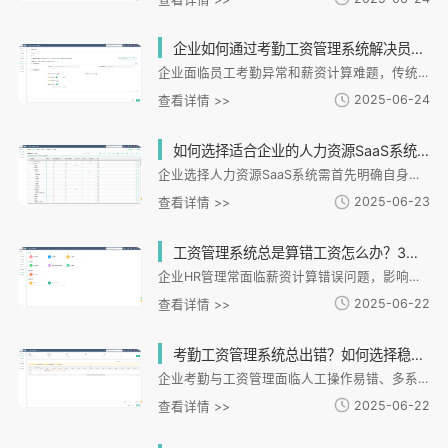
企业如何通过考勤工资管理系统解决员工考勤异常和薪资计算难题？
企业面临员工考勤异常和薪资计算难题，传统人工管理方式效率低下且易出错。i人事HR管理系统提供全流程解决方案，通过多场景打卡、异常处理、自动化数据同步等功能，有效解决考勤数据分散、薪资计算复杂等问题。系统支持灵活规则配置和合规保障，显著提升管理效率，降低错误率。未来将强化数据联动、优化移动体验，助力企业实现化管理转型。
2025-06-24
查看详情 >>
如何选择适合企业的人力资源SaaS系统提升管理效率？
企业选择人力资源SaaS系统需首先明确自身管理痛点与目标，如连锁企业关注多门店管理，互联网公司侧重组织灵活性。系统核心功能应匹配业务场景，包括招聘、考勤、薪酬等模块的化处理能力。同时需评估系统扩展性，支持组织架构调整和多地区管理。数据安全方面要符合国际认证标准，确保隐私保护。良好的用户体验和供应商实施支持也至关重要。终选择应回归管理本质，通过技术赋能提升组织效能。
2025-06-23
查看详情 >>
工资管理系统总是算错工资怎么办？3个关键点帮你薪资核算难题
企业HR管理常面临薪资计算错误问题，影响员工满意度和合规性。i人事HR管理系统通过三大核心方案解决这一痛点：首先实现多源数据整合，打破信息孤岛；其次采用规则引擎替代人工计算；之后构建全流程闭环管理。系统支持跨模块数据同步、自定义薪酬规则、实时预警等功能，显著提升核算效率和准确性。i人事的一体化设计不仅解决薪资问题，更为企业提供人才发展、绩效激励等全面支持，助力HR管理数字化转型。
2025-06-22
查看详情 >>
考勤工资管理系统总出错？如何选择稳定高效的考勤解决方案？
企业考勤与工资管理面临人工操作易错、多系统不兼容等痛点，亟需解决方案。i人事系统通过多场景适配、数据自动同步、移动端协同等功能，实现考勤数字化和薪酬自动化，已帮助连锁餐饮等企业提升70%处理效率、降低90%错误率。未来趋势将聚焦AI排班与数据合规，企业应选择灵活配置且安全的系统，以技术升级推动管理革新。
2025-06-22
查看详情 >>