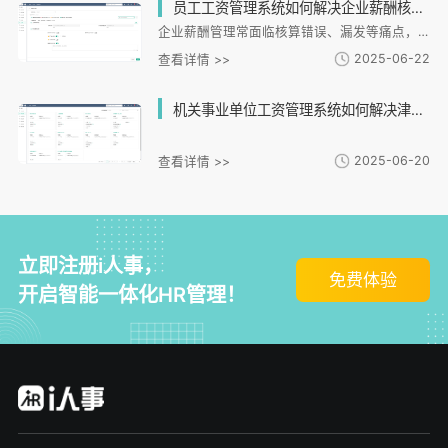
员工工资管理系统如何解决企业薪酬核算错误和漏发问题？
企业薪酬管理常面临核算错误、漏发等痛点，传统人工方式效率低且易出错。i人事工资管理系统通过自动化数据整合、预警、电子工资单等功能，实现全流程数字化管控。系统支持绩效薪酬联动、合规校验及数据分析，帮助企业提升准确性、透明度和决策效率，降低法律风险与管理成本，为连锁及跨区域企业提供化解决方案。
2025-06-22
查看详情 >>
机关事业单位工资管理系统如何解决津贴核算误差并保障发放时效？
2025-06-20
查看详情 >>
立即注册i人事，
免费体验
开启智能一体化HR管理！