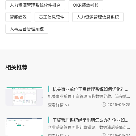
人力资源管理系统软件排名
OKR绩效考核
智能绩效
员工信息软件
人力资源管理信息系统
人事后台管理系统
相关推荐
机关事业单位工资管理系统如何优化？数据安全与效率提升难题怎么解决？
机关事业单位工资管理面临数据分散、流程低效、安全风险三大痛点。i人事系统提供数字化解决方案，通过薪酬管理、全场景考勤、动态员工信息管理和绩效考核体系四大核心功能，实现工资核算精确化、流程自动化和数据安全化。系统采用银行级加密和多级权限管控，显著提升管理效率，薪酬核算时间缩短至3天内，考勤异常处理效率提升80%。未来将强化政策合规功能，推动机关事业单位工资管理数字化转型。
2025-06-25
查看详情 >>
工资管理系统经常出错怎么办？企业如何选择靠谱的薪资核算软件？
企业薪资管理面临计算错误、数据滞后等痛点，i人事系统通过联动、灵活配置和全流程线上化解决方案，实现精确核算与高效审批。系统支持多模块数据自动同步、自定义考勤规则和电子工资条推送，有效降低人为失误风险。典型案例显示，i人事帮助连锁餐饮企业缩短薪资核算周期，助力跨国企业实现数据统一管理。其银行级加密技术和多维度分析功能，为企业提供安全合规的薪资管理方案，优化人力资源整体效能。
2025-06-24
查看详情 >>