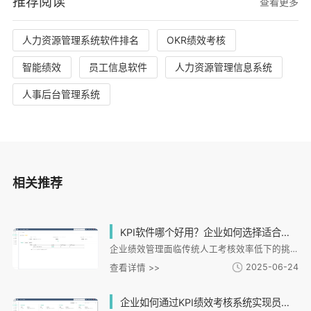
推荐阅读
查看更多
人力资源管理系统软件排名
OKR绩效考核
智能绩效
员工信息软件
人力资源管理信息系统
人事后台管理系统
相关推荐
KPI软件哪个好用？企业如何选择适合的绩效考核系统？
企业绩效管理面临传统人工考核效率低下的挑战，i人事KPI系统通过数字化手段提供解决方案。文章分析了企业选择KPI软件的必要性，指出连锁企业面临考核标准不统一、数据统计困难等问题。重点介绍了i人事系统的核心优势：支持多维度考核设计、自动化计算分析、移动端操作以及与招聘考勤等模块的深度整合。通过餐饮连锁和制造业案例，展示了系统在实时数据采集、异常预警和绩效闭环管理方面的实践效果。之后提出选择KPI软件应关注场景适配性、数据联动能力和服务支持，i人事的灵活配置和定制化功能。
2025-06-24
查看详情 >>
企业如何通过KPI绩效考核系统实现员工绩效精确评估与提升？