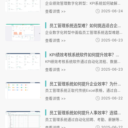
企业绩效管理数字化转型：KPI系统如何破解传统考核痛点。文章剖析传统KPI考核在的指标设计不合理、数据滞后等弊端，重点介绍i人事HR系统如何通过配置、实时数据整合和闭环管理实现精确考核。系统支持多维度指标设计、自动数据采集和分析预警，帮助连锁餐饮、零售等实现差异化考核，提升目标聚焦度40%。同时指出AI技术推动绩效管理向过程管理、多维评估转型的趋势，并以金融机构应用案例展示系统在人才决策中的价值。终论证数字化KPI系统是企业实现"数据驱动"管理、构建竞争优势的核心工具。
2025-06-24
查看详情 >>
员工管理系统选型难？如何挑选适合企业的人事管理平台？
企业数字化转型中面临员工管理系统选型难题，需解决业务适配性、功能完整性和数据安全等核心问题。本文系统分析选型痛点与解决方案，提出科学决策框架，重点介绍i人事平台如何通过定制、全流程数据贯通和决策支持满足企业需求，并提供分阶段实施建议。文章还探讨化趋势下系统选型的延伸考量，为企业数字化转型提供实践路径。
2025-06-23
查看详情 >>
KPI绩效考核系统软件如何提升效率？企业如何选择适合的KPI系统？
KPI绩效考核系统软件通过自动化流程、数据整合、实时监控和跨部门协同，显著提升企业管理效率。i人事系统凭借绩效模块和适配性，帮助连锁超市、制造业等企业解决传统考核痛点。选择KPI系统需关注适配性、员工规模、数据安全、系统集成和用户体验。i人事的绩效、智慧招聘等模块已在餐饮、制造业等领域取得实效，如提升门店人效20%、降低管理成本15%。企业应根据实际需求选择系统功能，确保考核与业务目标一致，实现战略与效能的突破。
2025-06-23
查看详情 >>
员工管理系统如何提升企业效率？为什么说它比Excel表格更？
员工管理系统正取代传统Excel表格，通过自动化、化功能提升企业管理效率。i人事系统实现考勤数据自动同步、薪酬核算和跨平台协同，大幅减少人工错误。系统支持全流程线上化操作，包括招聘、绩效管理和电子合同签署，并具备分析功能，将HR数据与业务数据融合辅助决策。在安全合规方面，系统提供分级权限控制和操作留痕功能，有效降低数据泄露风险。未来趋势将结合AI算法实现排班和离职，进一步优化管理流程和员工体验。
2025-06-22
查看详情 >>
员工管理系统如何提升人事效率？选错系统会带来哪些管理隐患？
员工管理系统通过自动化招聘、考勤、薪酬等流程，显著提升人事效率，但选错系统可能导致数据孤岛、流程低效等问题。文章分析了系统如何减少人工干预、整合数据辅助决策、提升员工体验，并指出选择系统需考量功能适配性、灵活扩展性及合规性。以i人事为例，其全场景覆盖和灵活配置能力能有效应对连锁、零售等的管理挑战，实现数据驱动决策。正确选择适配的系统是企业提升管理效能和保持竞争力的关键。
2025-06-22
查看详情 >>