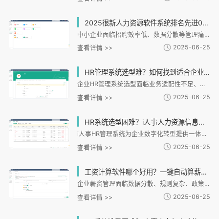
2025很新人力资源软件系统排名先进0，哪款适合中小企业？
中小企业面临招聘效率低、数据分散等管理痛点，急需数字化HR系统。i人事HR管理系统针对连锁零售、制造等提供模块化解决方案，具备招聘、灵活考勤、自动薪酬核算等核心功能，支持多场景适配和低成本部署。其化设计能有效解决中小企业跨区域管理、数据整合等难题，通过轻量化实施和化工具提升管理效率，是企业数字化转型的理想选择。
2025-06-25
查看详情 >>
HR管理系统选型难？如何找到适合企业的人事解决方案？
企业HR管理系统选型面临业务适配性不足、数据孤岛、扩展性风险三大挑战。选型需关注场景匹配、功能完整性、数据安全和灵活扩展四大要素。i人事系统通过智慧招聘、考勤、薪酬绩效等模块，为连锁、制造等提供全生命周期管理方案。以燕之坊为例，系统实现招聘入职一体化、排班和数据驱动决策，提升管理效率50%。建议企业梳理需求清单、对比供应商测试并评估服务团队，选择适配业务的人事解决方案。
2025-06-25
查看详情 >>
HR系统选型困难？i人事人力资源信息管理平台让企业管理更轻松
i人事HR管理系统为企业数字化转型提供一体化解决方案，有效解决招聘、考勤、薪酬等核心管理痛点。系统通过招聘、全生命周期管理、灵活考勤、薪酬等功能模块，实现从员工入职到离职的全流程数字化。其特色包括AI简历解析、多法律实体管理、差异化考勤方案、自动薪资核算等，满足连锁、制造、金融等多样化需求。系统采用银行级加密技术保障数据安全，支持移动端自助服务提升员工体验。通过标准化流程与个性化配置，i人事帮助企业实现降本增效与合规发展，是HR数字化转型的理想选择。
2025-06-25
查看详情 >>
工资计算软件哪个好用？一键自动算薪还能避免出错！
企业薪资管理面临数据分散、规则复杂、政策多变等痛点，传统人工计算易出错且效率低下。i人事HR管理系统通过算薪与多模块联动，实现薪资自动化处理：自动同步考勤、绩效等数据，支持复杂薪资规则配置；实时更新个税政策，确保合规性；提供电子工资条和移动端管理，提升效率与安全性。系统还具备化支持、预警和数据分析功能，帮助企业优化人力成本管理。i人事的一体化设计尤其适合连锁企业、制造业等多分支机构场景，助力企业实现人力资源数字化转型。
2025-06-25
查看详情 >>