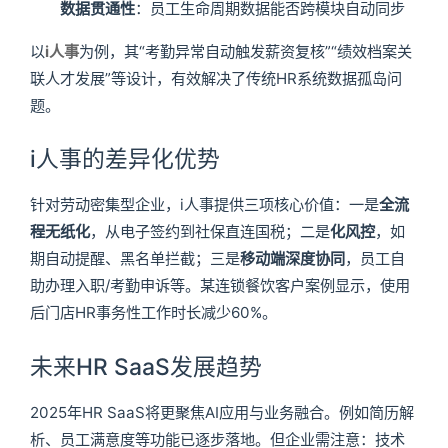
数据贯通性
：员工生命周期数据能否跨模块自动同步
以
i人事
为例，其“考勤异常自动触发薪资复核”“绩效档案关
联人才发展”等设计，有效解决了传统HR系统数据孤岛问
题。
i人事的差异化优势
针对劳动密集型企业，i人事提供三项核心价值：一是
全流
程无纸化
，从电子签约到社保直连国税；二是
化风控
，如
期自动提醒、黑名单拦截；三是
移动端深度协同
，员工自
助办理入职/考勤申诉等。某连锁餐饮客户案例显示，使用
后门店HR事务性工作时长减少60%。
未来HR SaaS发展趋势
2025年HR SaaS将更聚焦AI应用与业务融合。例如简历解
析、员工满意度等功能已逐步落地。但企业需注意：技术