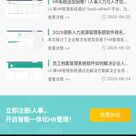
HR系统选型困难？i人事人力与人才信息管理系统如何解决企业痛点
i人事HR管理系统通过"SaaS+aPaaS"平台，为企业提供全流程数字化人力资源管理解决方案。系统涵盖招聘、员工全生命周期管理、灵活考勤薪酬、绩效培训一体化等功能，支持连锁、互联网、金融等多场景。通过AI简历解析、电子化入职、多考勤方案、化支持等特色功能，解决企业用工合规、数据分散、管理效率等痛点。典型案例显示，系统能实现总部与门店数据互通、跨国用工管理，助力企业提升组织效能与人才管理水平。
2025-06-25
查看详情 >>
2025很新人力资源管理系统软件排名出炉，哪家性价比很高？如何选择适合企业的HR系统？
本文探讨了企业数字化转型背景下HR管理系统的选择策略，重点分析了连锁企业面临的分散管理、数据同步等痛点。文章详细介绍了i人事HR系统的化功能，包括招聘管理、组织架构调整、考勤薪酬联动等模块如何解决连锁企业多门店管理难题，并通过实际案例展示了系统在提升效率、优化决策方面的价值。之后总结了选择HR系统的关键指标，强调功能适配性和场景化能力的重要性，指出i人事凭借零代码配置和移动端支持等优势，为连锁企业提供了高效的数字化解决方案。
2025-06-25
查看详情 >>
员工档案管理系统软件如何解决企业人事信息混乱的难题？
i人事HR管理系统通过化解决方案解决企业员工档案管理难题，实现全生命周期数据整合。系统打破信息孤岛，统一数据入口，支持多法律实体管理；提供灵活配置功能，满足不同个性化需求；通过全流程自动化降低人为操作风险；采用分级权限体系保障数据安全；与考勤、薪酬等模块深度联动提升管理效能。以燕之坊集团为例，系统帮助其提升管理效率40%，降低员工申诉率60%。基于SaaS+aPaaS架构，系统支持定制化模板、数据可视化和安全合规要求，为企业数字化转型提供化档案管理基础设施。
2025-06-24
查看详情 >>
立即注册i人事，
免费体验
开启智能一体化HR管理！