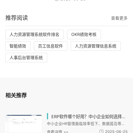
推荐阅读
查看更多
人力资源管理系统软件排名
OKR绩效考核
智能绩效
员工信息软件
人力资源管理信息系统
人事后台管理系统
相关推荐
ERP软件哪个好用？中小企业如何选择适合的HR管理系统？
中小企业HR管理面临效率低下、数据孤岛等痛点，i人事系统提供一体化解决方案。文章从中小企业选型需求切入，分析i人事在招聘、考勤、薪酬、绩效等核心模块的适配能力，特别强调其对连锁、制造等特殊场景的支持。系统通过全流程数字化管理、数据安全防护及移动端协同，有效解决用工分散、合规风险等问题。文章还提供选型评估维度，建议企业关注适配性、模块集成度等关键指标，并通过实际案例展示i人事如何助力企业实现管理升级与数字化转型。
2025-06-25
查看详情 >>