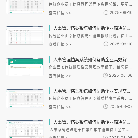
传统企业员工信息管理常面临数据分散、更新滞后和检索困难等问题，尤其在连锁、制造业等多门店场景下更为突出。人事管理档案系统通过数字化整合，建立统一档案库，实现信息实时同步和智能检索，有效解决管理混乱。系统提供电子档案管理、跨模块数据联动和智能权限管控等功能，显著提升效率。以i人事系统为例，其支持海量数据处理和灵活配置，帮助企业实现信息录入效率提升70%，员工流失率下降15%。这类系统不仅解决信息管理难题，更为企业构建数据驱动的管理基础，助力组织效能提升。
2025-06-10
查看详情 >>
人事管理档案系统如何帮助企业解决员工信息混乱和查找困难的问题？
传统企业面临信息孤岛和管理低效问题，员工数据分散、查找困难。电子化档案系统通过集中存储、智能检索和实时同步三大功能解决这些痛点。i人事系统针对连锁行业提供全流程电子化、多维度数据联动和灵活检索功能，显著提升管理效率。实际应用中，该系统能降低运营成本、支持战略决策并管控合规风险，助力企业实现数据驱动的人力资源管理转型。电子化档案系统不仅是工具升级，更是管理思维的革新，推动人力资源管理向高效透明方向发展。
2025-06-10
查看详情 >>
人事管理档案系统如何帮助企业高效解决员工档案管理难题？
企业面临传统纸质档案管理效率低下、信息易丢失等痛点，i人事HR管理系统提供数字化解决方案。系统支持电子化归档、自动化流程和多维度数据整合，实现从招聘到离职的全生命周期管理。通过移动端自助服务和严格的安全合规措施，提升员工体验并降低法律风险。该系统打破信息孤岛，赋能人才决策，帮助连锁、制造等行业优化人力成本和管理效率，为组织发展提供数据支持。
2025-06-08
查看详情 >>
人事管理档案系统如何帮助企业实现高效员工信息管理？
传统企业员工信息管理面临纸质档案易丢失、数据分散等痛点，数字化转型下人事管理档案系统成为关键工具。i人事HRSaaS平台通过整合员工全生命周期数据，实现信息集中化、流程自动化和分析智能化，解决传统管理弊端。系统提供数字化整合、自动化流程和数据驱动决策三大核心价值，并针对连锁行业提供灵活适配、绩效培训联动等差异化优势。未来人事系统将向AI智能化发展，企业选择时需关注行业适配性、扩展安全性及服务响应速度。i人事通过业务场景与HR数据深度融合，助力企业实现人力资本价值最大化。
2025-06-07
查看详情 >>
人事管理档案系统如何帮助企业解决员工信息混乱和查找困难的问题？
i人事系统通过电子档案库集中管理员工全生命周期信息，解决传统碎片化管理难题。系统提供智能检索、多维度筛选和自定义标签功能，大幅提升查找效率。动态更新机制和分级权限设置确保数据准确安全，同时支持多维度数据分析辅助决策。针对制造业、连锁业等特殊场景提供定制化功能，实现考勤、绩效等数据联动。该系统不仅优化信息管理流程，更能通过数据驱动助力企业人才战略落地，成为数字化转型的关键工具。
2025-06-05