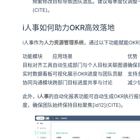
频繁修改目标导致团队混乱。建议每季度仅调整一次
(CITE)。
i人事如何助力OKR高效落地
i人事作为
人力资源管理系统
，通过以下功能赋能OKR
功能模块
应用场景
优势
目标对齐工具
自动生成部门与个人目标关联图谱
确保目
实时数据看板
可视化展示OKR进度与团队贡献
支持多
协同沟通模块
跨部门目标进度共享与讨论
减少信
此外，
i人事
的自动化报表功能可自动生成OKR执行
度，确保团队始终保持目标聚焦[id12](CITE)。