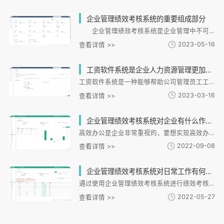
企业管理绩效考核系统的重要组成部分
企业管理绩效考核系统是企业管理中不可缺少的重要组成部分，它可以帮助企业评估员工的绩效情况，提高组织绩效水平。 一方面，一个先进的绩效考核系统可以帮助企业实现科学的绩效考核管理，提高整体的绩效水
2023-05-16
查看详情 >>
工资软件系统是企业人力资源管理更加高效和有效的工具
工资软件系统是一种能够帮助公司管理员工工资的软件系统，它可以帮助公司准确快速地处理工资发放和计算。它可以根据公司的规则将员工的工资信息输入到系统中，包括员工的基本工资、加班费、津贴、补贴等。
2023-03-16
查看详情 >>
企业管理绩效考核系统对企业有什么作用?
高效办公是企业非常重视的，要想实现高效办公，不仅仅要调动员工的积极性，更要让工作简便起来，可操作性强。就拿人力资源来讲，绩效考核系统的搭建正是高效办公的体现。企业管理绩效考核系统对企业有什么作用?如果想要了解这方面信息
2022-09-08
查看详情 >>
企业管理绩效考核系统对日常工作有何好处?
通过使用企业管理绩效考核系统进行绩效考核管理工作，整个工作流程会更加科学严谨，避免出现各种误差，同时还能在考核工作中更加轻松提高工作效率，下面就来为大家全面解析，企业在日常工作中，使用管理绩效考核系统，到底能带来哪些优势和好处?
2022-05-27
查看详情 >>