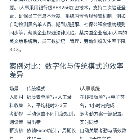
要。i人事采用银行级AES256加密技术，支持二次验证登
录，确保员工信息不泄露。系统内置合规预警机制，例如
自动检测黑名单人员、期到期提醒、社保公积金缴纳规则
同步等，帮助企业规避法律风险。某跨国企业启用i人事的
英文版系统后，员工数据统一管理，劳动纠纷发生率下降
30%。
案例对比：数字化与传统模式的效率
差异
场景
传统模式
i人事系统
入职材
纸质表单填写+人工录
在线模板填写+电子签
料收集
入，平均耗时2-3天
名，1小时内完成
考勤规
手动调整不同门店规则，
多考勤方案一键配置，
则设置
易出错
实时同步
薪资核
依赖Excel统计，周期长
自动关联考勤与绩效数
算
达10天
据，3天内完成