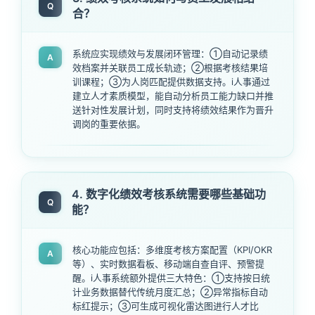
Q
合？
系统应实现绩效与发展闭环管理：①自动记录绩
A
效档案并关联员工成长轨迹；②根据考核结果培
训课程；③为人岗匹配提供数据支持。i人事通过
建立人才素质模型，能自动分析员工能力缺口并推
送针对性发展计划，同时支持将绩效结果作为晋升
调岗的重要依据。
4. 数字化绩效考核系统需要哪些基础功
Q
能？
核心功能应包括：多维度考核方案配置（KPI/OKR
A
等）、实时数据看板、移动端自查自评、预警提
醒。i人事系统额外提供三大特色：①支持按日统
计业务数据替代传统月度汇总；②异常指标自动
标红提示；③可生成可视化雷达图进行人才比