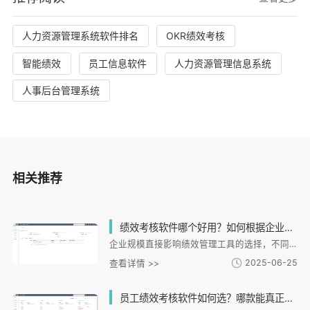
人力资源管理系统软件排名
OKR绩效考核
智能绩效
员工信息软件
人力资源管理信息系统
人事后台管理系统
相关推荐
绩效考核软件哪个好用？如何根据企业规模选择适合的绩效管理工具？
企业规模直接影响绩效管理工具的选择，不同发展阶段的企业需求各异：初创团队需要灵活配置，中小企业关注全流程管理，成长型企业侧重战略协同，大型企业则需化支持与数据分析。i人事等专业平台通过模块化设计满足差异化需求，提供目标对齐、多维评估、数据决策等核心功能。选型时应避免功能冗余、忽视合规等误区，通过实际案例验证工具适配性。科学的绩效管理能有效提升组织效能，建议企业结合自身规模和发展阶段选择匹配工具，实现战略与人才协同发展。
2025-06-25
查看详情 >>
员工绩效考核软件如何选？哪款能真正提升团队效率？