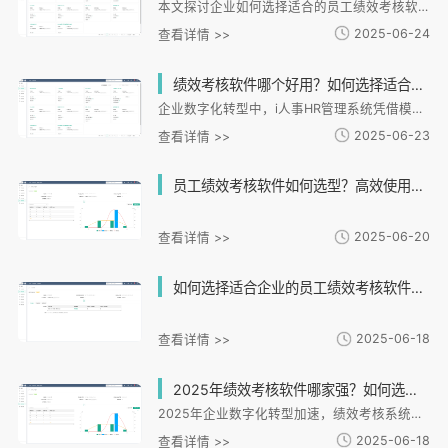
本文探讨企业如何选择适合的员工绩效考核软件，以应对传统考核方式的不足。文章指出选型需关注多维度考核设计、自动化实时性、数据整合分析等五大关键因素，并以i人事HR管理系统为例，详细分析其差异化绩效激励、数据可视化分析、考勤绩效协同等核心功能优势。通过重庆吉源餐饮等真实案例，展示系统如何帮助企业实现绩效管理标准化和效率提升。之后强调企业应选择与业务场景契合、具备数据闭环管理能力的系统，建议通过免费体验验证匹配度，构建可持续的人才发展体系。
2025-06-24
查看详情 >>
绩效考核软件哪个好用？如何选择适合企业的绩效考核系统？
企业数字化转型中，i人事HR管理系统凭借模块化设计和多场景适配能力，成为绩效考核优选工具。文章详解选择系统的关键要素：灵活性、数据整合、实时可视化和合规性；重点介绍i人事的核心优势，包括多维度绩效方案、业务数据联动、全流程线上化和培训闭环；并通过连锁零售、制造、金融等案例验证其有效性。之后指出i人事通过薪酬核算、培训匹配和组织调整等协同功能，实现从考核到激励的全链路管理，帮助企业将绩效管理转化为价值引擎。
2025-06-23
查看详情 >>
员工绩效考核软件如何选型？高效使用技巧助你提升考核效果！
2025-06-20
查看详情 >>
如何选择适合企业的员工绩效考核软件提升团队效率？
2025-06-18
查看详情 >>
2025年绩效考核软件哪家强？如何选择最适合企业的绩效管理系统？
2025年企业数字化转型加速，绩效考核系统成为管理核心工具。本文分析奇绩云科、北森等主流厂商特点，提供四大选型维度：战略落地、行业适配、技术扩展和成本效益。重点推荐i人事解决方案，其轻量化设计、零售业定制模板和移动协同功能，帮助中小企业将考核周期缩短至2天，年费控制在5万元以下。文章建议企业根据AI整合趋势和全球化需求，结合自身规模与预算选择系统，i人事凭借高性价比成为中小企业优选。
2025-06-18
查看详情 >>