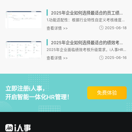
2025年企业如何选择最适合的员工绩效考核软件？
1.功能适配性：根据行业特性自定义考核维度，支持KPI权重分配等灵活配置2.数据安全：采用银行级加密与权限分级管理，内置合规校验功能3.用户体验：智能引导简化操作，移动端适配，支持考核模板复用4.数据分析：多维度可视化看板，AI异常分析，自定义报表输出5.实施服务：全流程陪伴式实施，7×12小时支持，持续优化建议6.未来趋势：AI深度应用与人性化设计结合，如智能目标拆解和心理健康预警。
2025-06-18
查看详情 >>
2025年企业如何选择最适合的绩效考核软件提升管理效率？
2025年企业面临绩效考核升级需求，i人事HR管理系统提供智能化解决方案。文章从三方面分析选型要点：首先需明确行业特性需求，如连锁业需实时追踪门店数据；其次要关注实时排名、绩效档案等核心功能；最后强调行业定制方案的重要性。系统通过智搭云平台实现业务数据融合，支持OKR管理等智能化工具，帮助企业提升人效。典型案例显示，使用后门店人效提升20%以上，管理效率提高50%。未来绩效考核将更注重数据驱动决策，实现从基础考核到战略支持的全流程管理。
2025-06-16
查看详情 >>
立即注册i人事，
免费体验
开启智能一体化HR管理！