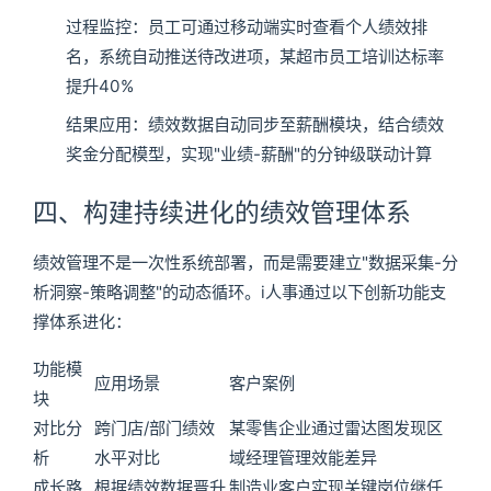
过程监控：员工可通过移动端实时查看个人绩效排
名，系统自动推送待改进项，某超市员工培训达标率
提升40%
结果应用：绩效数据自动同步至薪酬模块，结合绩效
奖金分配模型，实现"业绩-薪酬"的分钟级联动计算
四、构建持续进化的绩效管理体系
绩效管理不是一次性系统部署，而是需要建立"数据采集-分
析洞察-策略调整"的动态循环。i人事通过以下创新功能支
撑体系进化：
功能模
应用场景
客户案例
块
对比分
跨门店/部门绩效
某零售企业通过雷达图发现区
析
水平对比
域经理管理效能差异
成长路
根据绩效数据晋升
制造业客户实现关键岗位继任