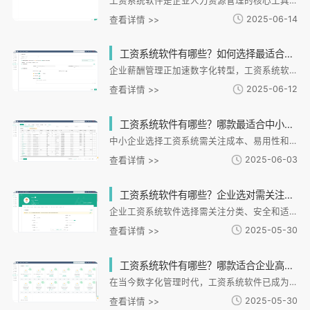
工资系统软件是企业人力资源管理的核心工具，不同类型满足不同需求：基础核算型适合中小企业，智能一体化型适合连锁企业，行业定制型针对特定场景。选型需关注企业规模、功能适配性、数据安全和扩展性。i人事作为智能一体化代表，帮助连锁零售企业实现高效算薪和数据互通。未来趋势是智能化、场景化，企业应选择支持数据分析、员工自助和灵活配置的系统。建议通过免费试用评估适配性，选择与业务深度匹配的解决方案。
2025-06-14
查看详情 >>
工资系统软件有哪些？如何选择最适合企业的薪酬管理工具？
企业薪酬管理正加速数字化转型，工资系统软件成为提升效率、规避合规风险的关键工具。当前市场提供基础型、行业定制型和一体化HR系统三类解决方案，企业选型需重点考量业务适配性、数据安全、扩展性和服务响应能力。以i人事系统为例，其智能算薪、合规保障和多维分析功能已帮助制造企业提升60%处理效率。建议企业通过痛点梳理、案例评估、功能试用和实施规划四步完成选型，将薪酬系统转化为战略管理工具。
2025-06-12
查看详情 >>
工资系统软件有哪些？哪款最适合中小企业？HR必看2025最新推荐
中小企业选择工资系统需关注成本、易用性和功能适配性，核心需求包括灵活薪资计算、多机构数据同步和报表分析。i人事作为一体化解决方案，提供多场景薪资计算、数据联动、灵活配置和合规安全等优势，帮助连锁企业提升70%算薪效率。其他选择如钉钉工具功能较浅，薪人薪事侧重全流程管理。建议企业评估业务适配性、操作便捷性和长期成本，i人事凭借高性价比和30%管理时间节省成为优选。数字化工具正从可选变为必选，助力企业实现人力管理转型。
2025-06-03
查看详情 >>
工资系统软件有哪些？企业选对需关注分类、安全与适配性？
企业工资系统软件选择需关注分类、安全和适配性三大维度。市场产品可分为中小企业轻量工具、中大型企业综合管理系统和行业专属方案三类。安全性要求数据加密、权限分级和隐私保护。适配性需匹配企业规模、行业特性和功能完整性。i人事系统通过模块化设计、行业模板和全周期服务，实现从基础计算到智能分析的薪酬管理闭环，满足不同企业需求。
2025-05-30
查看详情 >>
工资系统软件有哪些？哪款适合企业高效算薪发薪？
在当今数字化管理时代，工资系统软件已成为企业人力资源管理的核心工具之一。面对复杂的薪资计算、个税申报和社保核算，传统手工操作不仅效率低下，还容易出错。市场上主流的工资系统软件通常具备自动化算薪、多维度
2025-05-30
查看详情 >>