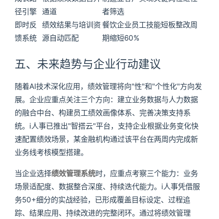
径引擎
通道
者筛选
即时反
绩效结果与培训资
餐饮企业员工技能短板整改周
馈系统
源自动匹配
期缩短60%
五、未来趋势与企业行动建议
随着AI技术深化应用，绩效管理将向"性"和"个性化"方向发
展。企业应重点关注三个方向：建立业务数据与人力数据
的融合中台、构建员工绩效画像体系、完善决策支持系
统。i人事已推出"智搭云"平台，支持企业根据业务变化快
速配置绩效场景，某金融机构通过该平台在两周内完成新
业务线考核模型搭建。
当企业选择
绩效管理系统
时，应重点考察三个能力：业务
场景适配度、数据整合深度、持续迭代能力。i人事凭借服
务50+细分的实战经验，已形成覆盖目标设定、过程追
踪、结果应用、持续改进的完整闭环。通过将绩效管理