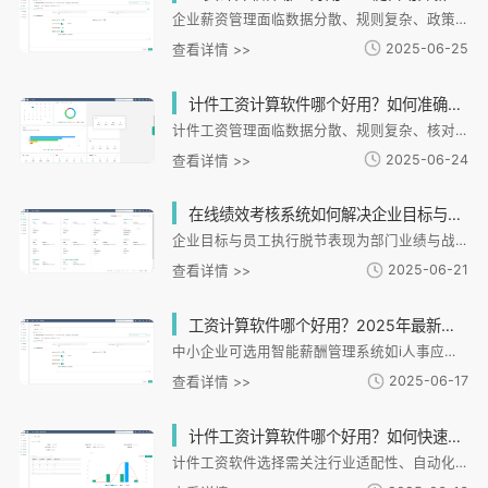
企业薪资管理面临数据分散、规则复杂、政策多变等痛点，传统人工计算易出错且效率低下。i人事HR管理系统通过算薪与多模块联动，实现薪资自动化处理：自动同步考勤、绩效等数据，支持复杂薪资规则配置；实时更新个税政策，确保合规性；提供电子工资条和移动端管理，提升效率与安全性。系统还具备化支持、预警和数据分析功能，帮助企业优化人力成本管理。i人事的一体化设计尤其适合连锁企业、制造业等多分支机构场景，助力企业实现人力资源数字化转型。
2025-06-25
查看详情 >>
计件工资计算软件哪个好用？如何准确计算计件工资不踩坑？
计件工资管理面临数据分散、规则复杂、核对低效三大痛点。i人事HR管理系统提供化解决方案，支持多数据源对接、灵活规则配置和全流程透明化管理，有效提升核算效率。系统通过差异化薪资方案、预警和化功能，帮助企业优化用工管理，减少纠纷。未来计件工资将向采集、动态调整和可视化决策发展，企业需选择可扩展系统并建立透明沟通机制。i人事凭借技术优势，助力企业实现从基础核算到战略决策的全面升级。
2025-06-24
查看详情 >>
在线绩效考核系统如何解决企业目标与员工执行脱节难题？
企业目标与员工执行脱节表现为部门业绩与战略目标偏离、员工认知模糊、目标未量化等问题。在线绩效考核系统通过数字化工具将战略转化为可执行指标，实现实时监控和分析，提升执行效率。系统支持战略地图构建和目标网络引擎，确保各层级目标对齐，并通过进度看板、双向沟通模块实现动态调整。数据驱动决策功能整合多源数据，提供性分析。实施路径包括战略澄清、系统配置、试点运行和全面推广四个阶段。i人事系统凭借灵活性、化和集成性优势，帮助企业建立标准化流程，降低管理成本。未来绩效管理将向性和个性化发展，为企业战略执行提供更强支撑。
2025-06-21
查看详情 >>
工资计算软件哪个好用？2025年最新企业薪资系统推荐
中小企业可选用智能薪酬管理系统如i人事应对社保政策调整；中大型企业需财务与薪酬一体化系统如用友U8+；灵活用工场景推荐领域灵工等专用工具；小微企业适合钉钉工资条等轻量化方案。选型需结合企业规模、行业特性，重点考察系统合规性、政策更新能力及数据安全，国产化工具i人事等因模块化设计和定制能力成为数字化转型优选。
2025-06-17
查看详情 >>
计件工资计算软件哪个好用？如何快速准确核算员工计件工资？
计件工资软件选择需关注行业适配性、自动化能力和数据安全性。制造业、服装业、建筑业各有不同需求，软件应支持工序管理、订单跟踪和混合模式。核算流程需标准化，包括预设规则、数据联动和透明核对。数据安全涉及加密存储、合规核算和报表分析。i人事等系统提供智能薪酬、移动录入和合规保障功能，助力企业高效管理。选型建议考虑行业适配、数据整合、扩展性和服务响应，通过数字化工具实现精准管理，提升生产效率。