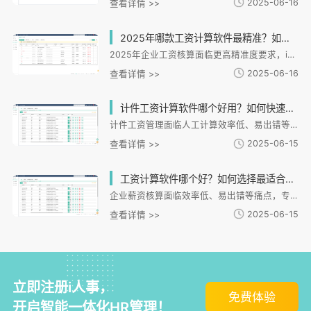
2025-06-16
查看详情 >>
2025年哪款工资计算软件最精准？如何一键解决个税社保自动计算？
2025年企业工资核算面临更高精准度要求，i人事、Moka薪酬管理和薪人薪事成为行业推荐的三款高精度工资计算软件。i人事凭借一体化设计和行业定制化能力脱颖而出，支持全国社保基数自动同步和智能算薪，误差率低于0.01%。实现个税社保自动计算的关键在于系统集成与政策同步，i人事通过数据自动抓取、政策智能更新和一键生成报表等功能，显著提升效率。其多场景适配、安全合规和生态互联优势，助力企业降低人力成本。选择软件时需考虑政策差异、数据安全和成本因素，i人事等专业系统能为企业数字化转型提供可靠支持。
2025-06-16
查看详情 >>
计件工资计算软件哪个好用？如何快速准确计算计件工资？
计件工资管理面临人工计算效率低、易出错等痛点，专业软件成为企业数字化转型的关键。i人事HR系统通过自动化核算、多规则配置和异常预警功能，实现精准算薪与透明管理，帮助制造业、零售业客户显著提升效率并减少纠纷。其特色在于灵活适配多场景规则、实时数据联动及移动端自助服务，典型案例显示企业算薪时间缩短90%以上，人力成本节省40%。该系统不仅能优化薪资管理流程，更能为企业战略决策提供数据支持。
2025-06-15
查看详情 >>
工资计算软件哪个好？如何选择最适合企业的薪资核算系统？
企业薪资核算面临效率低、易出错等痛点，专业系统成为刚需。i人事提供跨模块联动、多场景适配的解决方案，通过自动化处理、数据同步和智能预警提升效率。系统支持多行业定制，满足连锁、制造、互联网等不同需求，兼顾全球化与本地化管理。选型需关注业务适配性、数据安全和员工体验，i人事凭借一体化架构和深度场景适配能力，助力企业实现精准合规的薪资管理，提升组织效能。
2025-06-15
查看详情 >>
立即注册i人事，
免费体验
开启智能一体化HR管理！