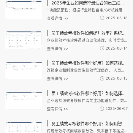
2025年企业如何选择最适合的员工绩效考核软件？
1.功能适配性：根据行业特性自定义考核维度，支持KPI权重分配等灵活配置2.数据安全：采用银行级加密与权限分级管理，内置合规校验功能3.用户体验：智能引导简化操作，移动端适配，支持考核模板复用4.数据分析：多维度可视化看板，AI异常分析，自定义报表输出5.实施服务：全流程陪伴式实施，7×12小时支持，持续优化建议6.未来趋势：AI深度应用与人性化设计结合，如智能目标拆解和心理健康预警。
2025-06-18
查看详情 >>
员工绩效考核软件如何提升效率？系统选型要注意哪些关键指标？
企业绩效考核软件通过自动化处理、实时反馈和数据整合三大功能提升管理效率，解决传统人工考核的弊端。选型需关注功能适配性、数据安全性、移动端支持、培训联动和系统扩展性五大指标。i人事HR管理系统作为典型案例，支持多维度考核设计、数据加密和移动端操作，并能根据考核结果智能推荐培训课程，帮助连锁企业显著缩短核算周期、提升申诉处理效率，实现高效绩效管理闭环。
2025-06-14
查看详情 >>
员工绩效考核软件哪个好用？如何选择适合企业的绩效管理系统？
连锁企业和制造业面临绩效管理痛点，i人事系统提供灵活适配、数据整合和实时反馈三大核心能力。其智能绩效模块支持多维度考核规则、实时排名、绩效与培训联动，并能对接业务数据实现精准激励。选型需关注业务适配性、数据整合和执行效率，i人事通过低代码配置和移动端功能满足需求。典型案例显示，该系统帮助餐饮企业实现差异化考核，制造业减少核算纠纷。i人事以"灵活配置+数据驱动"助力企业转向数字化绩效管理，3个月内效率提升50%以上。
2025-06-13
查看详情 >>
员工绩效考核软件哪个好用？如何选择适合企业的考核系统？
企业选择绩效考核软件需关注功能适配性、数据整合能力和用户体验。i人事系统凭借多维度考核、绩效培训联动和灵活架构等优势，特别适合连锁与制造企业。建议企业根据规模、行业特性和成本效益选择系统，优先考虑功能适配、数据互通和服务保障的产品，以实现绩效管理闭环。
2025-06-07
查看详情 >>
员工绩效考核软件哪个好用？如何用智能系统提升考核效率？
传统绩效考核面临数据分散、效率低下等痛点，智能系统通过自动化计算、实时数据联动等功能提升效率。i人事作为连锁行业人力资源管理系统，提供灵活绩效方案、实时排名预警等特色功能，帮助吉源餐饮、大微物流等企业实现绩效管理升级。选择系统需关注行业适配性、数据整合能力等要素。i人事通过一体化设计和低代码平台，助力企业将绩效考核与员工发展深度结合，推动管理数字化转型。