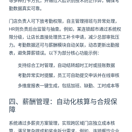
等多种打卡方式，并通过人脸识别技术防止作弊，确保考
勤数据真实可靠。
门店负责人可下放考勤权限，自主管理排班与异常处理，
HR则负责后台监管与抽查。例如，某连锁超市通过系统权
限分级，让店长直接处理员工补卡申请，减少总部审批压
力。考勤数据还可与薪酬模块自动关联，动态更新出勤报
表，避免算薪错误。以下为部分核心功能示例：
支持综合工时管理，自动结转超时工时或挂账数据
考勤异常实时提醒，员工可自助提交申诉并在线审核
多维度报表一键生成，包括加班、缺勤、工时成本等
四、薪酬管理：自动化核算与合规保
障
系统通过多薪资方案管理，实现跨区域门店独立成本核
算，满足复杂提成和奖金拆分需求。例如，连锁餐饮企业