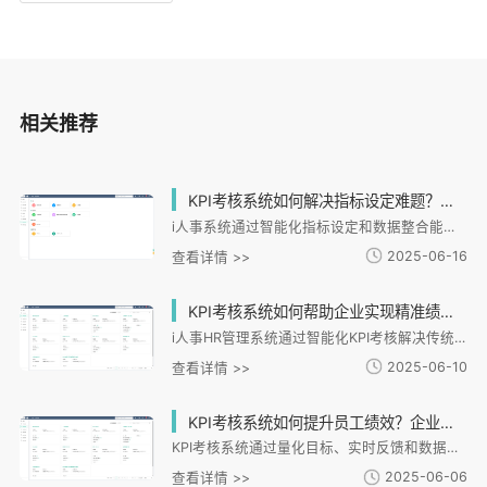
相关推荐
KPI考核系统如何解决指标设定难题？数据孤岛问题又该如何破解？
i人事系统通过智能化指标设定和数据整合能力，为企业提供KPI管理解决方案。系统内置SMART原则框架，支持战略目标拆解为可执行指标，并提供行业化模板。通过API集成ERP、CRM等系统，打破数据孤岛，实现实时数据同步。在制造业、连锁业和金融业均有成功应用案例，如降低产品不良率、提升门店管理效率等。系统优势在于模块化设计、数据中台整合和合规性保障，未来将持续优化AI驱动的动态调优功能，助力企业构建科学绩效管理体系。
2025-06-16
查看详情 >>
KPI考核系统如何帮助企业实现精准绩效管理提升员工效率？
i人事HR管理系统通过智能化KPI考核解决传统绩效管理痛点，实现数据驱动的精准评估。系统支持多维度动态考核规则配置，实时追踪业务数据并生成可视化分析，将考核与培训、薪酬、晋升深度绑定。典型案例显示，某餐饮品牌通过系统实现门店人效提升22%，制造企业生产线效率提高18%。系统构建"招聘-培训-绩效-薪酬"全链路数字化管理，帮助企业从经验决策转向数据决策，推动人效与业绩同步增长。
2025-06-10
查看详情 >>
KPI考核系统如何提升员工绩效？企业如何选择最适合的KPI系统？
KPI考核系统通过量化目标、实时反馈和数据分析提升员工绩效，帮助企业实现精准管理。文章以i人事系统为例，阐述了KPI系统如何通过目标可视化、个性化激励和数据驱动优化来提升绩效，并指导企业如何根据行业特性、灵活性和易用性选择合适系统。通过连锁超市和制造业案例，展示了KPI系统的实际应用效果，强调系统需与企业需求匹配才能发挥最大价值。
2025-06-06
查看详情 >>