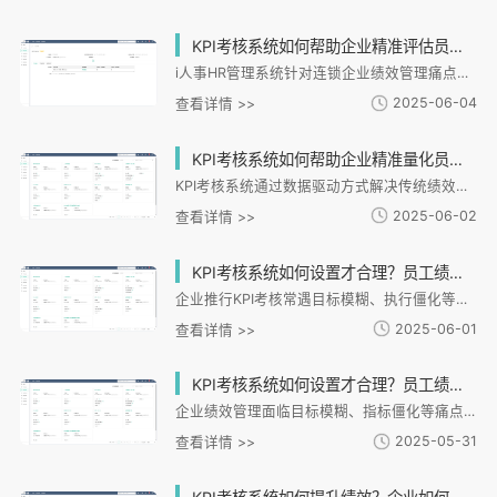
KPI考核系统如何帮助企业精准评估员工绩效并提升工作效率？
i人事HR管理系统针对连锁企业绩效管理痛点，提供智能化解决方案：通过灵活配置差异化KPI指标、自动化数据采集和实时可视化分析，解决传统考核数据分散、标准单一、反馈滞后等问题。系统实现绩效与培训联动、标准化流程管理及数据驱动决策，帮助某连锁餐饮企业提升员工参与度40%、降低管理成本30%。支持构建长效管理机制，将绩效考核嵌入招聘、培训等全流程，打破数据壁垒，助力企业战略落地。
2025-06-04
查看详情 >>
KPI考核系统如何帮助企业精准量化员工绩效并提升管理效率？
KPI考核系统通过数据驱动方式解决传统绩效管理痛点，实现精准量化与效率提升。以i人事为代表的智能系统支持差异化指标设计、自动数据采集和实时分析，将员工行为与企业目标直接挂钩。系统提供自动化流程、智能预警和多维报表，显著减少人工操作，优化决策效率。典型案例显示，企业通过系统实现绩效实时监控、薪酬精准核算和人才快速识别，推动管理从经验驱动转向数据驱动，最终提升组织效能和战略执行力。
2025-06-02
查看详情 >>
KPI考核系统如何设置才合理？员工绩效不达标怎么办？
企业推行KPI考核常遇目标模糊、执行僵化等问题。i人事HR系统通过智能绩效模块，实现KPI精准设计与动态管理，结合培训、薪酬形成闭环优化。系统支持差异化指标设置、自动计算评分、绩效与培训联动等功能，帮助企业从数据溯源、培训干预到激励优化的全流程管理，将绩效考核转化为持续赋能工具，提升组织人效并降低离职率，实现员工能力与业务目标的动态匹配。
2025-06-01
查看详情 >>
KPI考核系统如何设置才合理？员工绩效不达标该如何优化？
企业绩效管理面临目标模糊、指标僵化等痛点，i人事HR管理系统提供数据驱动的解决方案。文章详解KPI考核四步法：目标关联业务、差异化设计、实时追踪和闭环反馈；针对绩效不达标问题，提出定位根源、培训提升和动态激励三策略。系统支持多绩效方法论，实现"诊断-学习-提升"闭环，帮助连锁、制造等行业精准管理绩效，通过数据分析和智能工具持续优化人效。
2025-05-31
查看详情 >>