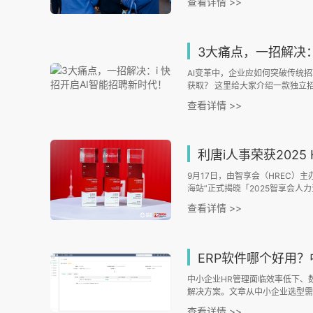
查看详情 >>
技“利唐智语” 的亮相，以其前
现场关注的核心。
3大痛点，一招解决：i 
AI变革中，企业应如何突破传统
获取？ 这里给大家介绍一款独立招
招聘界的超级助手，凭借三大核心
查看详情 >>
“大海捞针”到“精准狙击”的转变。
利唐i人事荣获2025 HREC
9月17日，由智享会（HREC）主办的
海站”正式揭晓「2025智享会人
先的产品创新能力与卓越的客户实践
查看详情 >>
务HR臻选供应商」「2025招聘管
管理与核算系统HR臻选供应商」
SaaS领域的领先实力。
ERP软件哪个好用？中小企
中小企业HR管理面临效率低下、
解决方案。文章从中小企业选型需
酬、绩效等核心模块的适配能力，
查看详情 >>