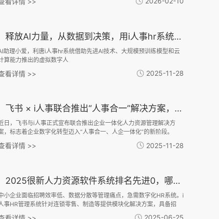
2026-02-10
查看详情 >>
带一路’出海专业服务能力榜单”。
释放AI力量，从数据到决策，用i人事hr系统全程高能！
AI助理小爱，利唐i人事hr系统借助先进AI技术、大规模预训练模型和云
计算能力推出的虚拟数字人
2025-11-28
查看详情 >>
飞书 × i人事联合推出“人事合一”解决方案，助力企业数字化转型
近日，飞书与i人事正式宣布联合推出企业一体化人力资源管理解决方
案，标志着企业数字化转型迈入“人事合一、人企一体化”的新阶段。
2025-11-28
查看详情 >>
2025很新人力资源软件系统排名先进0，哪款适合中小企业？
中小企业面临招聘效率低、数据分散等管理痛点，急需数字化HR系统。i
人事HR管理系统针对连锁零售、制造等提供模块化解决方案，具备招
聘、灵活考勤、自动薪酬核算等核心功能，支持多场景适配和低成本部
2025-06-25
查看详情 >>