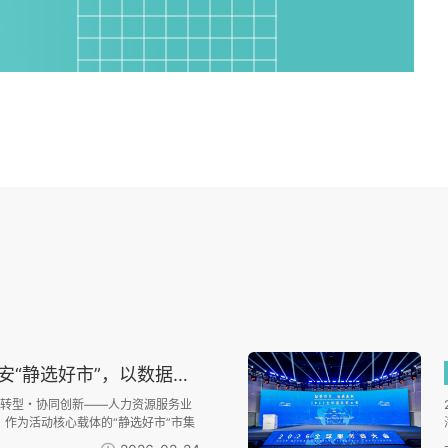
以数据资产化能力赋能人力资源数智转型
数智转型・协同创新——人力资源服务业
：作为活动核心载体的“静选好市”市集
话数据资产化的协同平台——利唐科