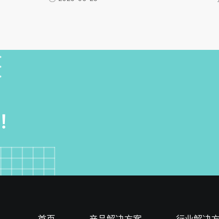
理、数据安全防护及移动端协同，有
。文章还提供选型评估维度，建议企
指标，并通过实际案例展示i人事如何
型。
！