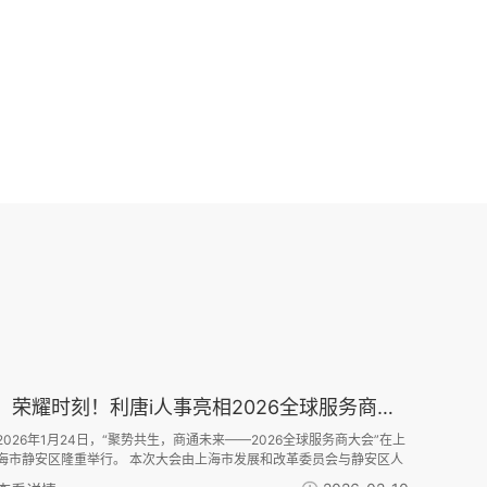
荣耀时刻！利唐i人事亮相2026全球服务商大会，获评高质量发展典型案例
2026年1月24日，“聚势共生，商通未来——2026全球服务商大会”在上
海市静安区隆重举行。 本次大会由上海市发展和改革委员会与静安区人
民政府联合主办，系统展示“全球服务商计划”实施 成效，并首次发布“‘一