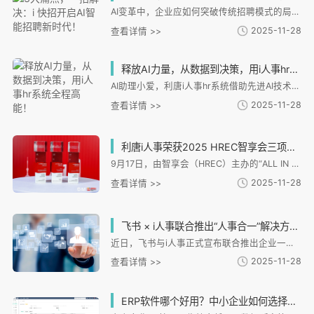
AI变革中，企业应如何突破传统招聘模式的局限，实现高效精准的人才获取？ 这里给大家介绍一款独立招聘AI聚合搜索工具——i快招。它就像招聘界的超级助手，凭借三大核心功能，直击招聘痛点，帮企业实现从“大海捞针”到“精准狙击”的转变。
2025-11-28
查看详情 >>
释放AI力量，从数据到决策，用i人事hr系统全程高能！
AI助理小爱，利唐i人事hr系统借助先进AI技术、大规模预训练模型和云计算能力推出的虚拟数字人
2025-11-28
查看详情 >>
利唐i人事荣获2025 HREC智享会三项大奖，技术实力获行业认可
9月17日，由智享会（HREC）主办的“ALL IN 2025人力资源服务展·上海站”正式揭晓「2025智享会人力资源供应商价值大奖」。i人事凭借领先的产品创新能力与卓越的客户实践价值，荣膺「2025 HCM系统云服务HR臻选供应商」「2025招聘管理系统HR臻选供应商」及「2025薪酬管理与核算系统HR臻选供应商」三项殊荣，进一步彰显其在中国HR SaaS领域的领先实力。
2025-11-28
查看详情 >>
飞书 × i人事联合推出“人事合一”解决方案，助力企业数字化转型
近日，飞书与i人事正式宣布联合推出企业一体化人力资源管理解决方案，标志着企业数字化转型迈入“人事合一、人企一体化”的新阶段。
2025-11-28
查看详情 >>
ERP软件哪个好用？中小企业如何选择适合的HR管理系统？