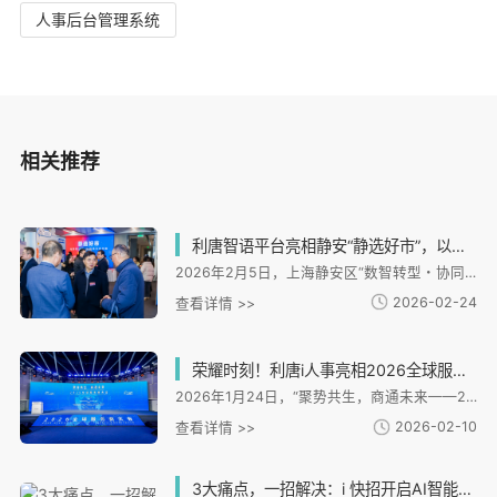
人事后台管理系统
相关推荐
利唐智语平台亮相静安“静选好市”，以数据资产化能力赋能人力资源数智转型
2026年2月5日，上海静安区“数智转型・协同创新——人力资源服务业高质量发展新生态活动”迎来焦点：作为活动核心载体的“静选好市”市集正式开市，而首个聚焦企业全域对话数据资产化的协同平台——利唐科技“利唐智语” 的亮相，以其前沿的多模态解析与数据资产化能力，成为现场关注的核心。
2026-02-24
查看详情 >>
荣耀时刻！利唐i人事亮相2026全球服务商大会，获评高质量发展典型案例
2026年1月24日，“聚势共生，商通未来——2026全球服务商大会”在上海市静安区隆重举行。 本次大会由上海市发展和改革委员会与静安区人民政府联合主办，系统展示“全球服务商计划”实施 成效，并首次发布“‘一带一路’出海专业服务能力榜单”。
2026-02-10
查看详情 >>
3大痛点，一招解决：i 快招开启AI智能招聘新时代！