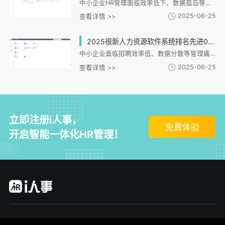
中小企业HR管理面临效率低下、数据孤岛等痛点，i人事系统提供一体化解决方案。文章从中小企业选型需求切入，分析i人事在招聘、考勤、薪酬、绩效等核心模块的适配能力，特别强调其对连锁、制造等特殊场景的支持。系统通过全流程数字化管理、数据安全防护及移动端协同，有效解决用工分散、合规风险等问题。文章还提供选型评估维度，建议企业关注适配性、模块集成度等关键指标，并通过实际案例展示i人事如何助力企业实现管理升级与数字化转型。
2025-06-25
查看详情 >>
2025很新人力资源软件系统排名先进0，哪款适合中小企业？
中小企业面临招聘效率低、数据分散等管理痛点，急需数字化HR系统。i人事HR管理系统针对连锁零售、制造等提供模块化解决方案，具备招聘、灵活考勤、自动薪酬核算等核心功能，支持多场景适配和低成本部署。其化设计能有效解决中小企业跨区域管理、数据整合等难题，通过轻量化实施和化工具提升管理效率，是企业数字化转型的理想选择。
2025-06-25
查看详情 >>
立即注册i人事，
免费体验
开启智能一体化HR管理！