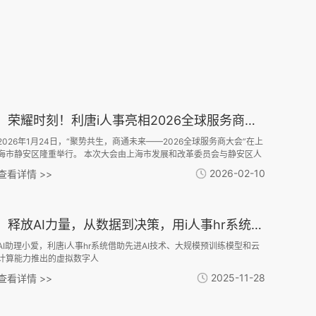
荣耀时刻！利唐i人事亮相2026全球服务商大会，获评高质量发展典型案例
2026年1月24日，“聚势共生，商通未来——2026全球服务商大会”在上
海市静安区隆重举行。 本次大会由上海市发展和改革委员会与静安区人
民政府联合主办，系统展示“全球服务商计划”实施 成效，并首次发布“‘一
2026-02-10
查看详情 >>
带一路’出海专业服务能力榜单”。
释放AI力量，从数据到决策，用i人事hr系统全程高能！
AI助理小爱，利唐i人事hr系统借助先进AI技术、大规模预训练模型和云
计算能力推出的虚拟数字人
2025-11-28
查看详情 >>