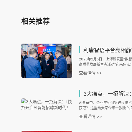
相关推荐
利唐智语平台亮相静安“静选好市”，
2026年2月5日，上海静安区“
高质量发展新生态活动”迎来焦点
正式开市，而首个聚焦企业全域对
查看详情 >>
技“利唐智语” 的亮相，以其前
现场关注的核心。
3大痛点，一招解决：i 
AI变革中，企业应如何突破传统
获取？ 这里给大家介绍一款独立招
招聘界的超级助手，凭借三大核心
查看详情 >>
“大海捞针”到“精准狙击”的转变。