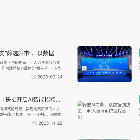
以数据资产化能力赋能人力资源数智转型
数智转型・协同创新——人力资源服务业
：作为活动核心载体的“静选好市”市集
话数据资产化的协同平台——利唐科
2026-02-24
沿的多模态解析与数据资产化能力，成为
快招开启AI智能招聘新时代！
招聘模式的局限，实现高效精准的人才
聘AI聚合搜索工具——i快招。它就像
功能，直击招聘痛点，帮企业实现从
2025-11-28