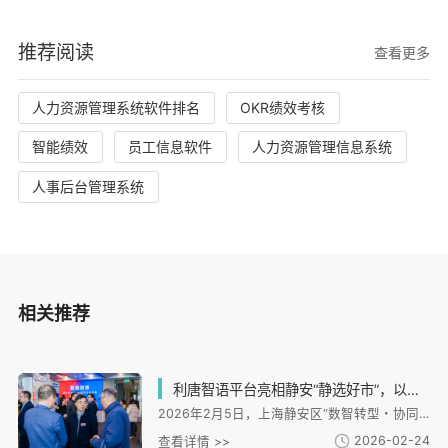
推荐阅读
查看更多
人力资源管理系统软件排名
OKR绩效考核
智能绩效
员工信息软件
人力资源管理信息系统
人事后台管理系统
相关推荐
利唐智语平台亮相静安“静选好市”，以数据资产化能力赋能人力资源数智转型
2026年2月5日，上海静安区“数智转型・协同创新——人力资源服务业高质量发展新生态活动”迎来焦点：作为活动核心载体的“静选好市”市集正式开市，而首个聚焦企业全域对话数据资产化的协同平台——利唐科技“利唐智语” 的亮相，以其前沿的多模态解析与数据资产化能力，成为现场关注的核心。
2026-02-24
查看详情 >>