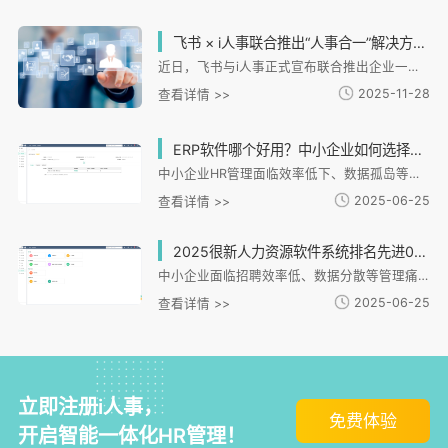
飞书 × i人事联合推出“人事合一”解决方案，助力企业数字化转型
近日，飞书与i人事正式宣布联合推出企业一体化人力资源管理解决方案，标志着企业数字化转型迈入“人事合一、人企一体化”的新阶段。
2025-11-28
查看详情 >>
ERP软件哪个好用？中小企业如何选择适合的HR管理系统？
中小企业HR管理面临效率低下、数据孤岛等痛点，i人事系统提供一体化解决方案。文章从中小企业选型需求切入，分析i人事在招聘、考勤、薪酬、绩效等核心模块的适配能力，特别强调其对连锁、制造等特殊场景的支持。系统通过全流程数字化管理、数据安全防护及移动端协同，有效解决用工分散、合规风险等问题。文章还提供选型评估维度，建议企业关注适配性、模块集成度等关键指标，并通过实际案例展示i人事如何助力企业实现管理升级与数字化转型。
2025-06-25
查看详情 >>
2025很新人力资源软件系统排名先进0，哪款适合中小企业？
中小企业面临招聘效率低、数据分散等管理痛点，急需数字化HR系统。i人事HR管理系统针对连锁零售、制造等提供模块化解决方案，具备招聘、灵活考勤、自动薪酬核算等核心功能，支持多场景适配和低成本部署。其化设计能有效解决中小企业跨区域管理、数据整合等难题，通过轻量化实施和化工具提升管理效率，是企业数字化转型的理想选择。
2025-06-25
查看详情 >>
立即注册i人事，
免费体验
开启智能一体化HR管理！