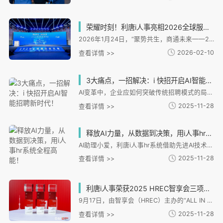
荣耀时刻！利唐i人事亮相2026全球服务商大会，获评高质量发展典型案例
2026年1月24日，“聚势共生，商通未来——2026全球服务商大会”在上海市静安区隆重举行。 本次大会由上海市发展和改革委员会与静安区人民政府联合主办，系统展示“全球服务商计划”实施 成效，并首次发布“‘一带一路’出海专业服务能力榜单”。
2026-02-10
查看详情 >>
3大痛点，一招解决：i 快招开启AI智能招聘新时代！
AI变革中，企业应如何突破传统招聘模式的局限，实现高效精准的人才获取？ 这里给大家介绍一款独立招聘AI聚合搜索工具——i快招。它就像招聘界的超级助手，凭借三大核心功能，直击招聘痛点，帮企业实现从“大海捞针”到“精准狙击”的转变。
2025-11-28
查看详情 >>
释放AI力量，从数据到决策，用i人事hr系统全程高能！
AI助理小爱，利唐i人事hr系统借助先进AI技术、大规模预训练模型和云计算能力推出的虚拟数字人
2025-11-28
查看详情 >>
利唐i人事荣获2025 HREC智享会三项大奖，技术实力获行业认可
9月17日，由智享会（HREC）主办的“ALL IN 2025人力资源服务展·上海站”正式揭晓「2025智享会人力资源供应商价值大奖」。i人事凭借领先的产品创新能力与卓越的客户实践价值，荣膺「2025 HCM系统云服务HR臻选供应商」「2025招聘管理系统HR臻选供应商」及「2025薪酬管理与核算系统HR臻选供应商」三项殊荣，进一步彰显其在中国HR SaaS领域的领先实力。
2025-11-28
查看详情 >>