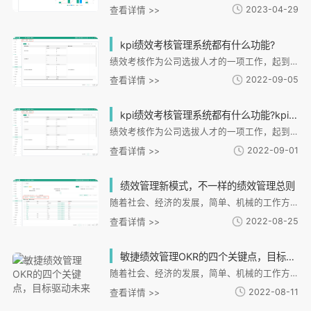
2023-04-29
查看详情 >>
kpi绩效考核管理系统都有什么功能?
绩效考核作为公司选拔人才的一项工作，起到很重要的作用，它可以为企业发现更多的人才，同时也能调动一些员工的积极性。以往的考核都是靠人工完成，这往往既耽误时间，而且考核效果也不是很理想。kpi绩效考核管理系统的出现，让绩效考核更科学，更高效的完成，那么这个都有什么功能?接下来就让小编给大家详细介绍一下。
2022-09-05
查看详情 >>
kpi绩效考核管理系统都有什么功能?kpi系统是什么？
绩效考核作为公司选拔人才的一项工作，起到很重要的作用，它可以为企业发现更多的人才，同时也能调动一些员工的积极性。以往的考核都是靠人工完成，这往往既耽误时间，而且考核效果也不是很理想。kpi绩效考核管理系统的出现，让绩效考核更科学，更高效的完成
2022-09-01
查看详情 >>
绩效管理新模式，不一样的绩效管理总则
随着社会、经济的发展，简单、机械的工作方式，早已无法适应负责的人际关系以及丰富多彩的工作内容，企业需要员工做出更多的创新创意，打造更多具有创造思维的工作方式和方法，而企业如何才能衡量一个员工的付出和得失呢?在这期间绩效考核管理软件的应用是少不了的。
2022-08-25
查看详情 >>
敏捷绩效管理OKR的四个关键点，目标驱动未来
随着社会、经济的发展，简单、机械的工作方式，早已无法适应负责的人际关系以及丰富多彩的工作内容，企业需要员工做出更多的创新创意，打造更多具有创造思维的工作方式和方法，而企业如何才能衡量一个员工的付出和得失呢?在这期间绩效考核管理软件的应用是少不了的
2022-08-11
查看详情 >>