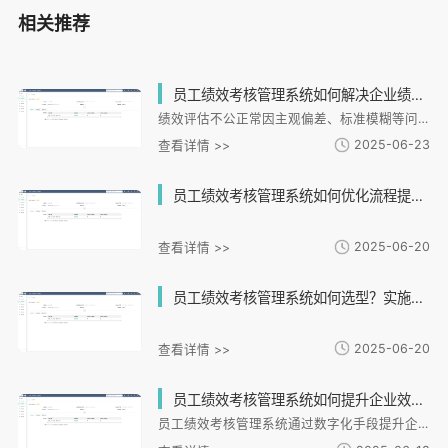
相关推荐
员工绩效考核管理系统如何解决企业绩效评估不公正的难题？
绩效评估不公正常因主观偏差、标准模糊等问题影响员工积极性。绩效考核系统通过标准化流程、多维度指标和数据驱动决策减少人为干预，提升透明度。i人事系统支持灵活配置考核方案，自动化流程确保公平，并与薪酬等模块联动。实际案例显示，系统能显著降低争议率，提升员工认可度。化绩效管理工具成为企业构建公平高效文化的关键选择。
2025-06-23
查看详情 >>
员工绩效考核管理系统如何优化流程提升员工绩效表现？
2025-06-20
查看详情 >>
员工绩效考核管理系统如何选型？实施中常见问题如何解决？
2025-06-20
查看详情 >>
员工绩效考核管理系统如何提升企业效率？选错系统会带来哪些风险？
员工绩效考核管理系统通过数字化手段提升企业管理效率，实现战略目标分解与员工任务对齐。系统提供多维度评估、实时反馈和数据分析功能，但选型不当可能导致操作复杂或数据失真。选择系统需关注业务适配性、数据安全性和扩展性，如i人事系统提供行业模板、智能分析和移动端支持，帮助企业缩短考核周期、提升目标达成率。合适的系统能将绩效管理转化为战略引擎，需平衡功能适配与用户体验。