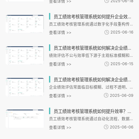
2025-06-18
查看详情 >>
员工绩效考核管理系统如何提升企业效率？选对系统需要注意哪些关键点？
员工绩效考核管理系统通过数字化手段重构传统管理流程，成为企业提升运营效率的核心工具。i人事系统通过流程自动化、透明化评估、员工激励和战略协同四大路径，帮助企业精准衡量员工贡献、优化资源配置并激发团队潜力。选型时需关注考核模式灵活性、数据整合能力和移动端适配性，同时重视系统稳定性与实施策略。成功的绩效考核系统不仅能提升管理效率，更能推动企业战略落地，实现从个体到整体的高效管理。
2025-06-16
查看详情 >>
员工绩效考核管理系统如何解决企业绩效评估不公和效率低下的问题？
绩效评估不公与效率低下源于主观标准模糊和流程繁琐。数字化系统通过标准化评估、自动化处理和透明化反馈三大方案解决痛点。i人事系统支持多层级绩效设计、智能数据整合和实时申诉机制，提升公平性和效率。实践案例显示，企业通过该系统优化评估标准、提升员工满意度并实现业绩增长。未来，AI和大数据将推动绩效管理向个性化、实时化发展，为企业人才战略奠定数字化基础。
2025-06-15
查看详情 >>
员工绩效考核管理系统如何解决企业绩效评估中的常见难题？
企业绩效评估常面临目标模糊、过程不透明、数据分散等难题。i人事HR管理系统通过智能化工具与标准化流程，将绩效管理转向"数据驱动"，解决目标脱节、评估主观、数据孤岛、激励滞后和基层参与度低五大痛点。系统支持OKR目标拆解、多维度量化评估、跨模块数据整合、实时激励联动和移动端全员参与，帮助企业提升管理效率20%-40%。目前已服务超10万家企业，提供定制化解决方案，推动绩效管理成为组织成长的核心引擎。
2025-06-09
查看详情 >>
员工绩效考核管理系统如何提升效率？数据不准怎么解决？
员工绩效考核管理系统通过自动化流程、数据整合和智能分析，有效解决传统人工考核效率低、主观性强等问题。系统标准化考核流程，实时同步多维度数据，并提供智能预警功能。i人事等智能系统通过场景化设计，针对连锁、制造等行业特点优化绩效管理，实现数据联动与精准分析，帮助企业提升管理效率和决策质量。这类系统正成为企业数字化转型中突破管理瓶颈、实现战略落地的关键工具。
2025-06-06
查看详情 >>