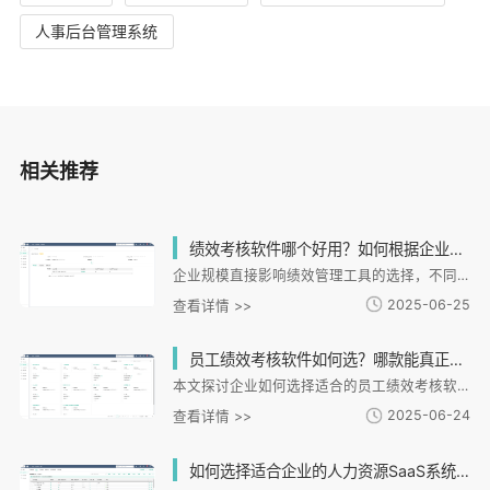
人事后台管理系统
相关推荐
绩效考核软件哪个好用？如何根据企业规模选择适合的绩效管理工具？
企业规模直接影响绩效管理工具的选择，不同发展阶段的企业需求各异：初创团队需要灵活配置，中小企业关注全流程管理，成长型企业侧重战略协同，大型企业则需化支持与数据分析。i人事等专业平台通过模块化设计满足差异化需求，提供目标对齐、多维评估、数据决策等核心功能。选型时应避免功能冗余、忽视合规等误区，通过实际案例验证工具适配性。科学的绩效管理能有效提升组织效能，建议企业结合自身规模和发展阶段选择匹配工具，实现战略与人才协同发展。
2025-06-25
查看详情 >>
员工绩效考核软件如何选？哪款能真正提升团队效率？
本文探讨企业如何选择适合的员工绩效考核软件，以应对传统考核方式的不足。文章指出选型需关注多维度考核设计、自动化实时性、数据整合分析等五大关键因素，并以i人事HR管理系统为例，详细分析其差异化绩效激励、数据可视化分析、考勤绩效协同等核心功能优势。通过重庆吉源餐饮等真实案例，展示系统如何帮助企业实现绩效管理标准化和效率提升。之后强调企业应选择与业务场景契合、具备数据闭环管理能力的系统，建议通过免费体验验证匹配度，构建可持续的人才发展体系。
2025-06-24
查看详情 >>
如何选择适合企业的人力资源SaaS系统提升管理效率？