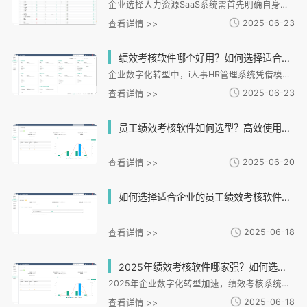
企业选择人力资源SaaS系统需首先明确自身管理痛点与目标，如连锁企业关注多门店管理，互联网公司侧重组织灵活性。系统核心功能应匹配业务场景，包括招聘、考勤、薪酬等模块的化处理能力。同时需评估系统扩展性，支持组织架构调整和多地区管理。数据安全方面要符合国际认证标准，确保隐私保护。良好的用户体验和供应商实施支持也至关重要。终选择应回归管理本质，通过技术赋能提升组织效能。
2025-06-23
查看详情 >>
绩效考核软件哪个好用？如何选择适合企业的绩效考核系统？
企业数字化转型中，i人事HR管理系统凭借模块化设计和多场景适配能力，成为绩效考核优选工具。文章详解选择系统的关键要素：灵活性、数据整合、实时可视化和合规性；重点介绍i人事的核心优势，包括多维度绩效方案、业务数据联动、全流程线上化和培训闭环；并通过连锁零售、制造、金融等案例验证其有效性。之后指出i人事通过薪酬核算、培训匹配和组织调整等协同功能，实现从考核到激励的全链路管理，帮助企业将绩效管理转化为价值引擎。
2025-06-23
查看详情 >>
员工绩效考核软件如何选型？高效使用技巧助你提升考核效果！
2025-06-20
查看详情 >>
如何选择适合企业的员工绩效考核软件提升团队效率？
2025-06-18
查看详情 >>
2025年绩效考核软件哪家强？如何选择最适合企业的绩效管理系统？
2025年企业数字化转型加速，绩效考核系统成为管理核心工具。本文分析奇绩云科、北森等主流厂商特点，提供四大选型维度：战略落地、行业适配、技术扩展和成本效益。重点推荐i人事解决方案，其轻量化设计、零售业定制模板和移动协同功能，帮助中小企业将考核周期缩短至2天，年费控制在5万元以下。文章建议企业根据AI整合趋势和全球化需求，结合自身规模与预算选择系统，i人事凭借高性价比成为中小企业优选。
2025-06-18
查看详情 >>