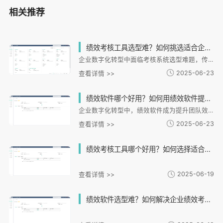
相关推荐
绩效考核工具选型难？如何挑选适合企业的考核系统？
企业数字化转型中面临考核系统选型难题，传统考核方式效率低且主观性强。选型需关注业务适配性、功能完整性和技术扩展性三大维度，i人事系统通过模板、数据整合和跨平台对接等能力提供解决方案。实施落地需经历需求诊断、方案定制等关键步骤，i人事凭借场景化适配、AI处理等差异化优势，帮助企业提升管理效率40%以上。系统上线后需持续优化指标、数据驱动决策并提升员工体验，将考核转化为价值创造引擎。
2025-06-23
查看详情 >>
绩效软件哪个好用？如何用绩效软件提升团队效率？
企业数字化转型中，绩效软件成为提升团队效能的关键工具。文章从选择标准、应用方法和实践案例三个维度展开：选择绩效软件需关注多维度考核、数据分析和业务适配性；应用时通过目标对齐、过程监控、激励兑现和培训发展四步骤提升效率；并以i人事为例，展示其如何帮助连锁餐饮和物流企业实现绩效优化。文章强调绩效软件需与业务深度融合，通过数据驱动实现管理升级。
2025-06-23
查看详情 >>
绩效考核工具哪个好用？如何选择适合企业的考核系统？
2025-06-19
查看详情 >>
绩效软件选型难？如何解决企业绩效考核痛点与数据不精确问题？