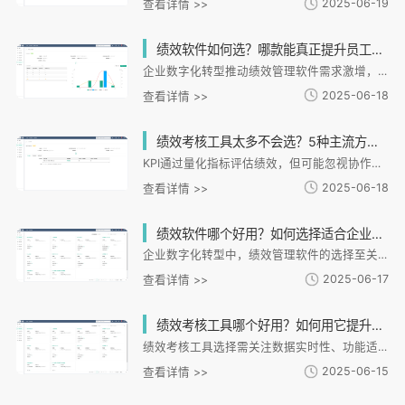
2025-06-19
查看详情 >>
绩效软件如何选？哪款能真正提升员工效率？2025年权威测评
企业数字化转型推动绩效管理软件需求激增，i人事凭借全流程智能解决方案脱颖而出。文章解析绩效软件三大核心功能：目标追踪、数据分析和员工反馈机制，强调i人事的OKR/KPI双模式与360度评估优势。通过智能排班、自动化流程等案例，展示数据驱动如何提升效率30%。选择标准聚焦易用性、安全性和服务响应，i人事以银行级加密和AI预测功能满足需求。作为覆盖10万企业的头部品牌，i人事提供从入职到离职的全周期管理，支持灵活部署方案，助力企业实现数据驱动转型。
2025-06-18
查看详情 >>
绩效考核工具太多不会选？5种主流方法优缺点对比帮你精准避坑
KPI通过量化指标评估绩效，但可能忽视协作创新；OKR鼓励突破性目标，需配套管理文化支撑；360度评估提供多维反馈，但存在主观性风险；MBO强调动态目标调整，依赖管理者指导能力；BSC平衡四个维度，但指标体系复杂。企业应根据发展阶段和业务特性选择工具，避免"工具依赖"误区。数字化系统可整合多种考核方法，实现从结果记录到过程赋能的进阶应用，构建目标-过程-结果三位一体的绩效管理体系。
2025-06-18
查看详情 >>
绩效软件哪个好用？如何选择适合企业的绩效考核系统？
企业数字化转型中，绩效管理软件的选择至关重要。文章从四大核心考量（功能覆盖、操作体验、数据安全、业务适配）指导企业筛选系统，建议通过明确管理目标、评估团队规模、分析行业特性精准定位需求，并分阶段实施落地。重点推荐i人事系统，其全流程智能管理、灵活场景适配、数据驱动决策等优势，可助力不同行业企业实现高效绩效管理，通过案例展示其与生产系统对接提升考核精准度的实际效果。
2025-06-17
查看详情 >>
绩效考核工具哪个好用？如何用它提升员工效率30%？
绩效考核工具选择需关注数据实时性、功能适配性和管理闭环能力。i人事通过智能化工具实现绩效管理透明化、实时化，支持多维度考核模板定制，并将考核结果与培训、晋升等环节衔接。其智能考核设计、多维比对分析和激励政策优化功能，帮助企业提升效率。案例显示，使用i人事的企业员工效能显著提升。工具选对后，还需结合明确考核目标、强化数据应用和建立反馈机制等策略，才能真正发挥价值。
2025-06-15
查看详情 >>