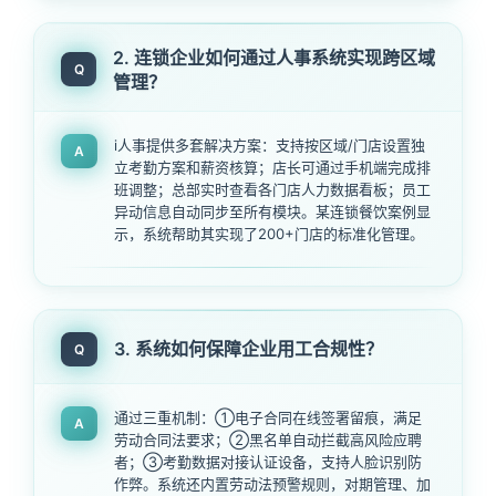
2. 连锁企业如何通过人事系统实现跨区域
Q
管理？
i人事提供多套解决方案：支持按区域/门店设置独
A
立考勤方案和薪资核算；店长可通过手机端完成排
班调整；总部实时查看各门店人力数据看板；员工
异动信息自动同步至所有模块。某连锁餐饮案例显
示，系统帮助其实现了200+门店的标准化管理。
3. 系统如何保障企业用工合规性？
Q
通过三重机制：①电子合同在线签署留痕，满足
A
劳动合同法要求；②黑名单自动拦截高风险应聘
者；③考勤数据对接认证设备，支持人脸识别防
作弊。系统还内置劳动法预警规则，对期管理、加