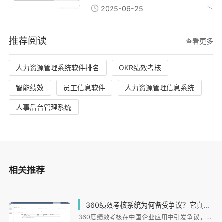
2025-06-25
推荐阅读
查看更多
人力资源管理系统软件排名
OKR绩效考核
智能绩效
员工信息软件
人力资源管理信息系统
人事后台管理系统
相关推荐
360绩效考核系统为何备受争议？它真的能提升员工绩效吗？
360度绩效考核在中国企业应用中引发争议，匿名评价导致信任危机，模糊标准造成执行偏差，固定周期与业务脱节。i人事系统通过动态周期、量化指标、混合评价模式等技术手段解决痛点，实现数据驱动的绩效管理。实践案例显示，该系统能显著提升绩效并减少争议，关键在于选择适合的工具并与业务深度结合。未来趋势指向实时数据采集和分析的持续改进模式。