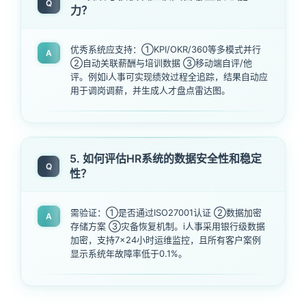
Q
力？
优秀系统应支持：①KPI/OKR/360等多模式并行
A
②自动关联薪酬与培训数据 ③移动端自评/他
评。例如i人事可实现绩效过程全追踪，结果自动应
用于调岗调薪，并生成人才盘点雷达图。
5. 如何评估HR系统的数据安全性和稳定
Q
性？
需验证：①是否通过ISO27001认证 ②数据加密
A
存储方案 ③灾备恢复机制。i人事采用银行级数据
加密，支持7×24小时运维监控，且所有客户案例
显示系统年故障率低于0.1%。