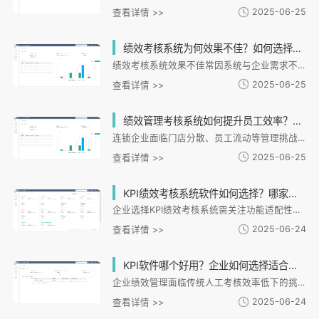
2025-06-25
查看详情 >>
绩效考核系统为何效果不佳？如何选择适合企业的绩效考核系统？
绩效考核系统效果不佳常因系统与企业需求不匹配、执行管理漏洞或员工抵触。问题包括系统缺乏灵活性、考核与业务目标脱节、数据采集不规范等，导致考核流于形式。选择系统需关注业务适配性、数据整合能力、用户体验和扩展性，如i人事系统通过差异化指标配置、多模块数据联动等功能，将考核转化为战略落地的工具。未来化技术将推动绩效考核向数据驱动决策发展。
2025-06-25
查看详情 >>
绩效管理考核系统如何提升员工效率？为什么90%企业都在用？
连锁企业面临门店分散、员工流动等管理挑战，i人事系统通过化绩效管理提供解决方案。系统支持差异化目标设定与分解，实现OKR与KPI双模式管理；实时监控执行过程，打通多模块数据联动；建立数据驱动的激励机制，精确匹配员工贡献；结合绩效数据提供个性化培训，构建人才成长体系。其灵活配置、实时协同和风险管控功能深受企业青睐，帮助连锁品牌实现从混乱到有序的管理升级，提升人效与组织效能。
2025-06-25
查看详情 >>
KPI绩效考核系统软件如何选择？哪家供应商更专业可靠？
企业选择KPI绩效考核系统需关注功能适配性、数据安全、易用扩展及服务生态四大核心标准。专业供应商i人事提供多场景考核设计、全流程闭环管理和数据可视化分析，满足企业定制化需求。评估供应商需考察经验、技术保障和服务响应能力，确保系统长期稳定运行。选择专业系统能实现数据驱动决策，提升组织效能与员工发展，是企业数字化转型的重要一步。
2025-06-24
查看详情 >>
KPI软件哪个好用？企业如何选择适合的绩效考核系统？
企业绩效管理面临传统人工考核效率低下的挑战，i人事KPI系统通过数字化手段提供解决方案。文章分析了企业选择KPI软件的必要性，指出连锁企业面临考核标准不统一、数据统计困难等问题。重点介绍了i人事系统的核心优势：支持多维度考核设计、自动化计算分析、移动端操作以及与招聘考勤等模块的深度整合。通过餐饮连锁和制造业案例，展示了系统在实时数据采集、异常预警和绩效闭环管理方面的实践效果。之后提出选择KPI软件应关注场景适配性、数据联动能力和服务支持，i人事的灵活配置和定制化功能。
2025-06-24
查看详情 >>