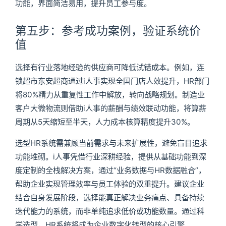
功能，界面简洁易用，提升员工参与度。
第五步：参考成功案例，验证系统价
值
选择有行业落地经验的供应商可降低试错成本。例如，连
锁超市东安超商通过i人事实现全国门店人效提升，HR部门
将80%精力从重复性工作中解放，转向战略规划。制造业
客户大微物流则借助i人事的薪酬与绩效联动功能，将算薪
周期从5天缩短至半天，人力成本核算精度提升30%。
选型HR系统需兼顾当前需求与未来扩展性，避免盲目追求
功能堆砌。i人事凭借行业深耕经验，提供从基础功能到深
度定制的全栈解决方案，通过“业务数据与HR数据融合”，
帮助企业实现管理效率与员工体验的双重提升。建议企业
结合自身发展阶段，选择能真正解决业务痛点、具备持续
迭代能力的系统，而非单纯追求低价或功能数量。通过科
学选型，HR系统将成为企业数字化转型的核心引擎。