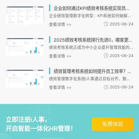
企业如何通过KPI绩效考核系统实现员工绩效精确评估与提升？
企业绩效管理数字化转型：KPI系统如何破解传统考核痛点。文章剖析传统KPI考核在的指标设计不合理、数据滞后等弊端，重点介绍i人事HR系统如何通过配置、实时数据整合和闭环管理实现精确考核。系统支持多维度指标设计、自动数据采集和分析预警，帮助连锁餐饮、零售等实现差异化考核，提升目标聚焦度40%。同时指出AI技术推动绩效管理向过程管理、多维评估转型的趋势，并以金融机构应用案例展示系统在人才决策中的价值。终论证数字化KPI系统是企业实现"数据驱动"管理、构建竞争优势的核心工具。
2025-06-24
查看详情 >>
2025绩效考核系统排行先进0，哪家更适合中小企业？如何选择匹配的HR系统？
绩效考核系统正成为中小企业提升管理效能的关键工具。本文分析了中小企业选择系统时面临的功能复杂、数据孤岛等痛点，提出数据整合、灵活配置等核心标准，并重点介绍i人事HR管理系统如何通过场景化设计解决差异化需求。文章结合连锁餐饮、制造业等实际案例，展示i人事在数据联动、移动协同等方面的优势，之后为企业选择系统提供实用建议，强调应回归业务本质，选择能与业务深度协同的解决方案。
2025-06-24
查看详情 >>
绩效管理考核系统如何提升员工效率？企业如何选择适合的考核方案？
绩效管理数字化系统i人事通过目标对齐、数据驱动和自动化功能提升企业效率。文章解析了系统如何实现目标透明化、精确决策和培训闭环管理，并指导企业根据业务场景、员工类型和系统兼容性选择考核方案。案例显示，i人事帮助连锁餐饮和制造业企业显著提升目标达成率与生产效率。总结指出，选择绩效系统需关注适配性、自动化能力和数据整合功能，i人事的模块化设计可助力企业实现科学管理转型。
2025-06-24
查看详情 >>
立即注册i人事，
免费体验
开启智能一体化HR管理！