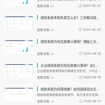
2025-06-22
查看详情 >>
绩效系统考核失真怎么办？三步解决指标僵化与反馈滞后难题！
2025-06-20
查看详情 >>
绩效系统为何总是难以落地？揭秘三大常见问题与解决之道
2025-06-19
查看详情 >>
企业绩效系统为何总是难以落地？这5个关键问题90%HR都忽略了
企业绩效系统常因执行困难沦为形式，70%企业面临目标脱节、标准模糊、过程缺失等痛点。本文剖析五大核心问题：战略目标断层、考核标准主观、过程管理滞后、员工文化抵触、数字化不足，结合i人事系统案例提供解决方案。通过智能分解目标、量化考核指标、实时数据追踪、透明化沟通和数字化工具，将绩效管理从考核升级为持续赋能，最终实现战略落地与业务增长。
2025-06-18
查看详情 >>
绩效系统为何落地难？如何选择适合企业的考核工具？
绩效系统落地面临目标脱节、执行支持不足和工具不适配三大痛点。选择考核工具需关注功能适配性、灵活性和数据驱动能力。i人事系统通过自动化采集、灵活配置和智能分析三大优势，实现绩效精准管理。长效落地需配套战略拆解、目标对齐和动态调整机制，结合定期沟通将考核转化为发展契机。智能化工具与系统化设计是破解绩效管理难题的关键。
2025-06-17
查看详情 >>