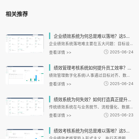
相关推荐
企业绩效系统为何总是难以落地？这5个关键问题90%的HR都忽略了
企业绩效系统落地难主要在五大问题：目标设定与业务脱节导致战略执行不力；数据分散形成信息孤岛影响决策；反馈机制缺失降低员工参与度；流程复杂增加执行阻力；系统缺乏持续优化与业务脱节。i人事HR数字化解决方案通过绩效模块实现战略目标分解，打破数据壁垒，建立实时反馈机制，简化操作流程，并提供动态优化服务。其一体化设计已帮助连锁零售、餐饮、制造等客户实现绩效管理升级，将考核周期缩短80%，有效提升业务协同效率。
2025-06-24
查看详情 >>
绩效管理考核系统如何提升员工效率？企业如何选择适合的考核方案？
绩效管理数字化系统i人事通过目标对齐、数据驱动和自动化功能提升企业效率。文章解析了系统如何实现目标透明化、精确决策和培训闭环管理，并指导企业根据业务场景、员工类型和系统兼容性选择考核方案。案例显示，i人事帮助连锁餐饮和制造业企业显著提升目标达成率与生产效率。总结指出，选择绩效系统需关注适配性、自动化能力和数据整合功能，i人事的模块化设计可助力企业实现科学管理转型。
2025-06-24
查看详情 >>
绩效系统为何失效？如何打造真正提升员工效率的绩效管理？
传统绩效系统在与业务脱节、流程僵化、数据单一、反馈缺失四大问题。绩效管理需具备业务适配性、数据性和闭环管理性，通过场景化配置、实时数据联动和分析引擎实现突破。i人事的"三阶闭环"体系支持目标拆解、过程监控和结果应用，帮助企业建立动态循环的绩效管理体系。未来绩效管理将向性和个性化发展，企业应关注数据融合、员工画像和决策。选择系统时需考察业务适配度、数据整合深度和持续迭代能力。
2025-06-23
查看详情 >>
绩效考核系统为何总是难以落地？这5个关键问题你解决了吗？
企业绩效考核常陷入形式主义、执行不透明、反馈缺失、工具落后和文化对立等困境。i人事绩效系统通过差异化考核方案、数据自动同步、闭环改进机制、动态权重调整和可视化目标管理，帮助企业实现考核与业务深度绑定，杜绝人为干预，提升改进效率，适配复杂场景，促进员工成长。系统已助力超10万家企业优化考核体系，缩短考核周期，提升响应速度和满意度，推动组织与个人共同发展。